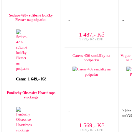
Top seller
Seduce-420v stříbrné lodičky
Pleaser na podpatku
..
..
1 487,- Kč
1 799,- Kč s DPH
Caress-456 sandálky na
Vogue-
podpatku
na 
Cena: 1 649,- Kč
Punčochy Obsessive Heartdrops
stockings
..
Výška
cmVýšk
1 569,- Kč
1 899,- Kč s DPH