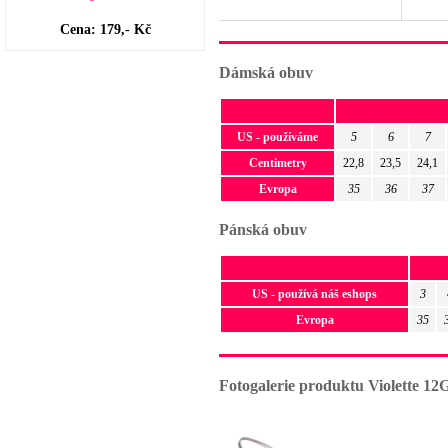
Cena: 179,- Kč
Dámská obuv
US - používáme
5
6
7
Centimetry
22,8
23,5
24,1
Evropa
35
36
37
Pánská obuv
US - používá náš eshops
3
Evropa
35
Fotogalerie produktu Violette 12G