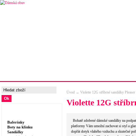
Úvodní strana
Ceny a možnosti dopravy
Tabulka velik
Úvod
→
Violette 12G stříbrné sandálky Pleaser
Violette 12G stříb
Dámská obuv, prádlo
Bohatě zdobené dámské sandálky na podpat
Balerínky
platformy Vám umožní zachovat si styl a glan
Boty na klínku
dopřát dotyk vlahého vzduchu a skutečné poh
Sandálky