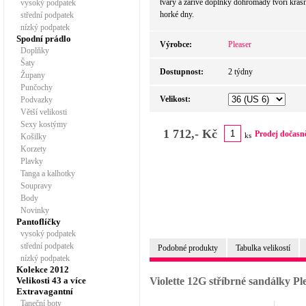
tvary a zářivé doplňky dohromady tvoří krá
vysoký podpatek
horké dny.
střední podpatek
nízký podpatek
Spodní prádlo
Výrobce:
Pleaser
Doplňky
Šaty
Dostupnost:
2 týdny
Župany
Punčochy
Velikost:
Podvazky
Větší velikosti
Sexy kostýmy
1 712,- Kč
Prodej dočasn
ks
Košilky
Korzety
Plavky
Tanga a kalhotky
Soupravy
Body
Novinky
Pantoflíčky
vysoký podpatek
střední podpatek
Podobné produkty
Tabulka velikostí
nízký podpatek
Kolekce 2012
Velikosti 43 a více
Violette 12G stříbrné sandálky P
Extravagantní
Taneční boty