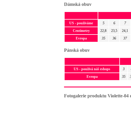
Dámská obuv
US - používáme
5
6
7
Centimetry
22,8
23,5
24,1
Evropa
35
36
37
Pánská obuv
US - používá náš eshops
3
Evropa
35
Fotogalerie produktu Violette-04