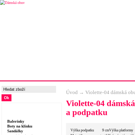
Úvodní strana
Ceny a možnosti dopravy
Tabulka velik
Úvod
→
Violette-04 dámská obu
Violette-04 dámská
Dámská obuv, prádlo
a podpatku
Balerínky
Boty na klínku
Výška podpatku 9 cmVýška platfor
Sandálky