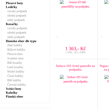
Plesové boty
Lodičky
vysoký podpatek
střední podpatek
nízký podpatek
Kozačky
vysoký podpatek
střední podpatek
..
..
nízký podpatek
Dámská obuv dle typu
Zlaté lodičky
1 363,- Kč
Růžové lodičky
1 649,- Kč s DPH
Plesová obuv
Svatební obuv
Bílé kozačky
Seduce-101 černé pantofle na
Vogue-
Letní kozačky
podpatku
na 
Modré lodičky
Černé lodičky
Bílé lodičky
Červené lodičky
Svítící boty
Kabelky
Pánská obuv