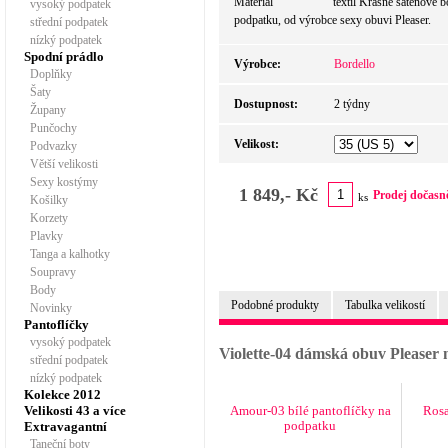
Materiál textil Krásné saténové bot
vysoký podpatek
podpatku, od výrobce sexy obuvi Pleaser.
střední podpatek
nízký podpatek
Spodní prádlo
Výrobce:
Bordello
Doplňky
Šaty
Dostupnost:
2 týdny
Župany
Punčochy
Velikost:
Podvazky
Větší velikosti
Sexy kostýmy
1 849,- Kč
Prodej dočasn
ks
Košilky
Korzety
Plavky
Tanga a kalhotky
Soupravy
Body
Podobné produkty
Tabulka velikostí
Novinky
Pantoflíčky
vysoký podpatek
Violette-04 dámská obuv Pleaser
střední podpatek
nízký podpatek
Kolekce 2012
Velikosti 43 a více
Amour-03 bílé pantoflíčky na
Rosa
podpatku
Extravagantní
Taneční boty