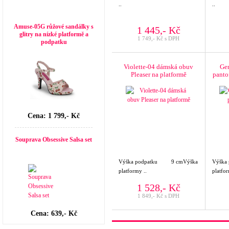
..
..
Top seller
Amuse-05G růžové sandálky s
1 445,- Kč
glitry na nízké platformě a
1 749,- Kč s DPH
podpatku
Violette-04 dámská obuv
Ge
Pleaser na platformě
panto
Cena: 1 799,- Kč
Souprava Obsessive Salsa set
Výška podpatku 9 cmVýška
Výška 
platformy ..
platfor
1 528,- Kč
1 849,- Kč s DPH
Cena: 639,- Kč