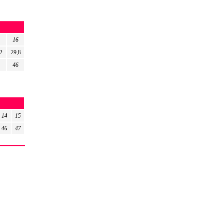
16
2
29,8
46
14
15
46
47