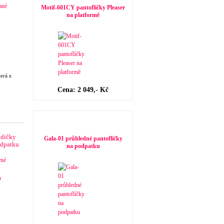
Motif-601CY pantoflíčky Pleaser
na platformě
terá z
Cena: 2 049,- Kč
Novinky v dámské obuvi
odičky
Gala-01 průhledné pantoflíčky
odpatku
na podpatku