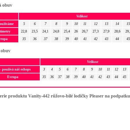
 obuv
Velikost
používáme
5
6
7
8
9
10
11
12
13
14
15
timetry
22,8
23,5
24,1
24,8
25,4
26
26,7
27,3
27,9
28,6
29,
vropa
35
36
37
38
39
40
41
42
43
44
45
 obuv
Velikost
- používá náš eshops
3
4
5
6
7
8
9
10
11
12
13
Evropa
35
36
37
38
39
40
41
42
43
44
45
erie produktu Vanity-442 růžovo-bílé lodičky Pleaser na podpatku