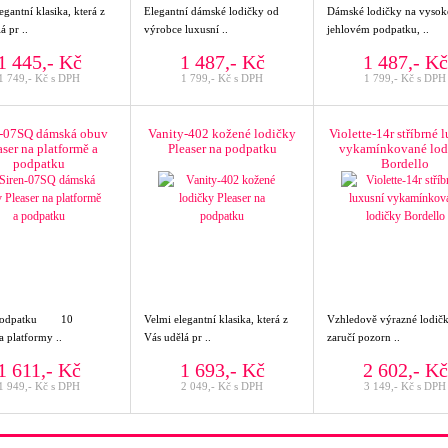
egantní klasika, která z
Elegantní dámské lodičky od
Dámské lodičky na vyso
á pr ..
výrobce luxusní ..
jehlovém podpatku, ..
1 445,- Kč
1 487,- Kč
1 487,- Kč
1 749,- Kč s DPH
1 799,- Kč s DPH
1 799,- Kč s DPH
n-07SQ dámská obuv
Vanity-402 kožené lodičky
Violette-14r stříbrné 
aser na platformě a
Pleaser na podpatku
vykamínkované lod
podpatku
Bordello
 podpatku 10
Velmi elegantní klasika, která z
Vzhledově výrazné lodi
 platformy ..
Vás udělá pr ..
zaručí pozorn ..
1 611,- Kč
1 693,- Kč
2 602,- Kč
1 949,- Kč s DPH
2 049,- Kč s DPH
3 149,- Kč s DPH