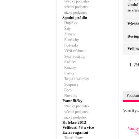
vysoký podpatek
vhodně 
střední podpatek
že krás
nízký podpatek
Spodní prádlo
Doplňky
Výrobc
Šaty
Župany
Dostup
Punčochy
Podvazky
Velikos
Větší velikosti
Sexy kostýmy
Košilky
1 79
Korzety
Plavky
Tanga a kalhotky
Soupravy
Body
Novinky
Podobné
Pantoflíčky
vysoký podpatek
Vanity-
střední podpatek
nízký podpatek
Kolekce 2012
Velikosti 43 a více
Vanity
Extravagantní
Pl
Taneční boty