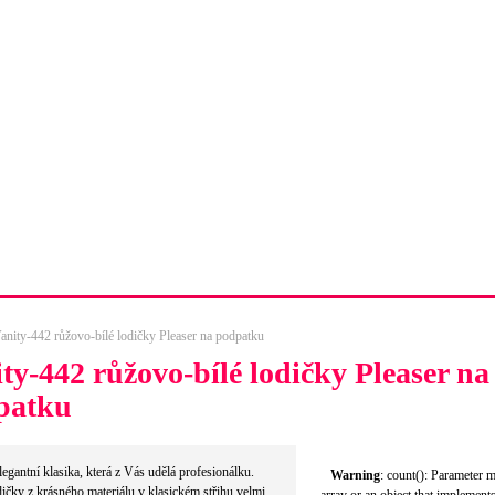
dopravy
Tabulka velikostí obuvi
Kompletní kontakty
anity-442 růžovo-bílé lodičky Pleaser na podpatku
ty-442 růžovo-bílé lodičky Pleaser na
patku
legantní klasika, která z Vás udělá profesionálku.
Warning
: count(): Parameter 
dičky z krásného materiálu v klasickém střihu velmi