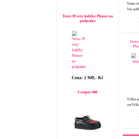
Velmi el
Top seller
Vás uděl
Teeze-39 sexy lodičky Pleaser na
podpatku
Sire
Ple
Cena: 2 949,- Kč
Creeper-406
Výška
cmVýška