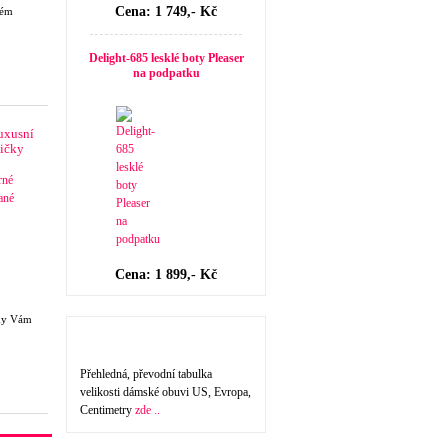
Cena: 1 749,- Kč
kém
Delight-685 lesklé boty Pleaser
na podpatku
luxusní
ičky
Cena: 1 899,- Kč
čky Vám
Velikost dámské obuvi
Přehledná, převodní tabulka
velikosti dámské obuvi US, Evropa,
Centimetry
zde ..