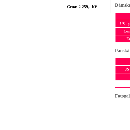
Dámská
Cena: 2 259,- Kč
US - 
Cen
E
Pánská
US 
Fotogal