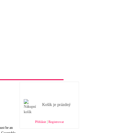
Obchodní podmínky e-shopu
Nákupní košík
Košík je prázdný
|
Přihlásit
Registrovat
must be an