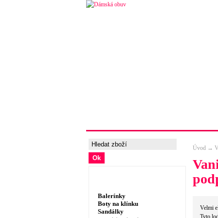
Úvodní strana
Ceny a možnosti 
Úvod
→
V
Vani
pod
Dámská obuv, prádlo
Balerínky
Boty na klínku
Velmi e
Sandálky
Tyto lo