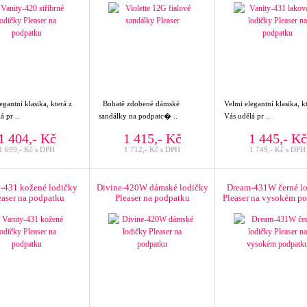
egantní klasika, která z
Bohatě zdobené dámské
Velmi elegantní klasika, k
á pr ..
sandálky na podpatc� ..
Vás udělá pr ..
1 404,- Kč
1 415,- Kč
1 445,- Kč
1 699,- Kč s DPH
1 712,- Kč s DPH
1 749,- Kč s DPH
y-431 kožené lodičky
Divine-420W dámské lodičky
Dream-431W černé l
easer na podpatku
Pleaser na podpatku
Pleaser na vysokém p