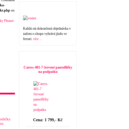
s Countable
ka-
Nakupte a vyhrajte !
kt.php
on
Každá stá dokončená objednávka v
našem e-shopu vyhrává jízdu ve
ferrari.
více ...
Doporučujeme
Caress-401-7 červené pantoflíčky
na podpatku
lodičky
Cena: 1 799,- Kč
tku