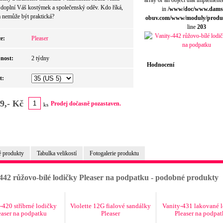
array or an object that implement
doplní Váš kostýmek a společenský oděv. Kdo říká,
in
/www/doc/www.dams
a nemůže být praktická?
obuv.com/www/moduly/produ
line
203
e:
Pleaser
nost:
2 týdny
Hodnocení
t:
9,- Kč
Prodej dočasně pozastaven.
ks
 produkty
Tabulka velikostí
Fotogalerie produktu
442 růžovo-bílé lodičky Pleaser na podpatku - podobné produkty
-420 stříbrné lodičky
Violette 12G fialové sandálky
Vanity-431 lakované 
easer na podpatku
Pleaser
Pleaser na podpa