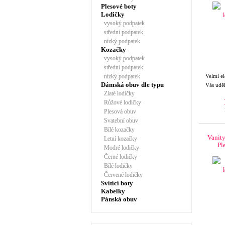
Plesové boty
Lodičky
vysoký podpatek
střední podpatek
nízký podpatek
Kozačky
vysoký podpatek
střední podpatek
nízký podpatek
Velmi el
Dámská obuv dle typu
Vás uděl
Zlaté lodičky
Růžové lodičky
Plesová obuv
Svatební obuv
Bílé kozačky
Vanit
Letní kozačky
Pl
Modré lodičky
Černé lodičky
Bílé lodičky
Červené lodičky
Svítící boty
Kabelky
Pánská obuv