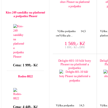
Top seller
Kiss-249 sandálky na platformě
a podpatku Pleaser
Výška podpatku 14,5
Výška 
cmVýška pla ..
platfo
1 569,- Kč
1 899,- Kč s DPH
Delight-601-10 bílé boty
Delig
Pleaser na platformě a
Pl
Cena: 1 999,- Kč
podpatku
Rodeo-8822
Výška podpatku 14,5
Výška
Cena: 4 449,- Kč