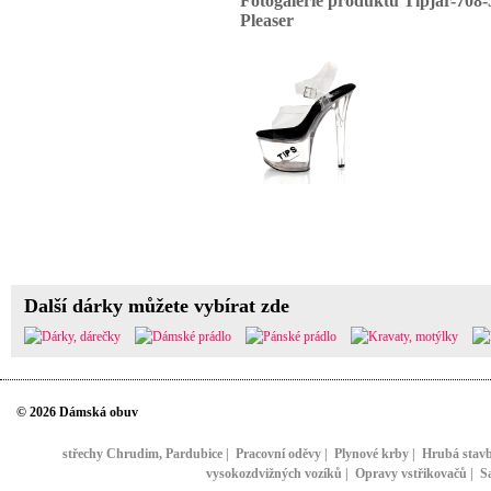
Fotogalerie produktu Tipjar-708-
Pleaser
Další dárky můžete vybírat zde
© 2026 Dámská obuv
střechy Chrudim, Pardubice
|
Pracovní oděvy
|
Plynové krby
|
Hrubá stav
vysokozdvižných vozíků
|
Opravy vstřikovačů
|
S