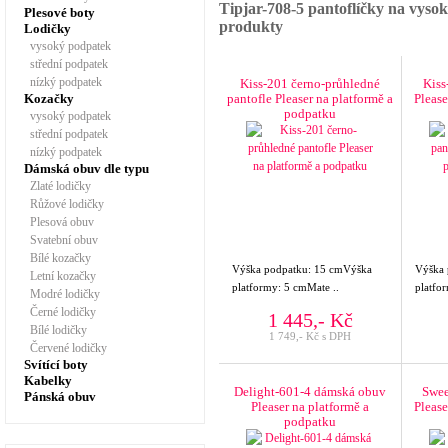
Tipjar-708-5 pantoflíčky na vyso
Plesové boty
produkty
Lodičky
vysoký podpatek
střední podpatek
nízký podpatek
Kiss-201 černo-průhledné
Kiss
Kozačky
pantofle Pleaser na platformě a
Please
podpatku
vysoký podpatek
střední podpatek
nízký podpatek
Dámská obuv dle typu
Zlaté lodičky
Růžové lodičky
Plesová obuv
Svatební obuv
Bílé kozačky
Výška podpatku: 15 cmVýška
Výška 
Letní kozačky
platformy: 5 cmMate ..
platfo
Modré lodičky
Černé lodičky
1 445,- Kč
Bílé lodičky
1 749,- Kč s DPH
Červené lodičky
Svítící boty
Kabelky
Delight-601-4 dámská obuv
Swee
Pánská obuv
Pleaser na platformě a
Please
podpatku