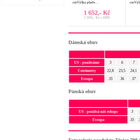
cmVýška platfo ..
cmVýšk
1 652,- Kč
1 999,- Kč s DPH
Dámská obuv
US - používáme
5
6
7
Centimetry
22,8
23,5
24,1
Evropa
35
36
37
Pánská obuv
US - používá náš eshops
3
Evropa
35