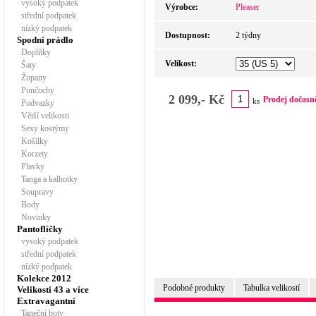
vysoký podpatek
Výrobce:
Pleaser
střední podpatek
nízký podpatek
Dostupnost:
2 týdny
Spodní prádlo
Doplňky
Velikost:
Šaty
Župany
Punčochy
2 099,- Kč
Prodej dočasn
ks
Podvazky
Větší velikosti
Sexy kostýmy
Košilky
Korzety
Plavky
Tanga a kalhotky
Soupravy
Body
Novinky
Pantoflíčky
vysoký podpatek
střední podpatek
nízký podpatek
Kolekce 2012
Podobné produkty
Tabulka velikostí
Velikosti 43 a více
Extravagantní
Taneční boty