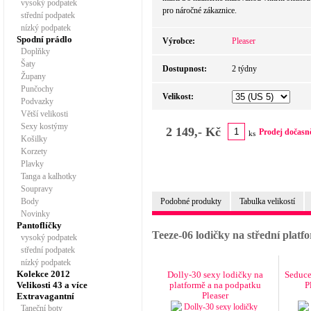
vysoký podpatek
pro náročné zákaznice.
střední podpatek
nízký podpatek
Spodní prádlo
Výrobce:
Pleaser
Doplňky
Šaty
Dostupnost:
2 týdny
Župany
Punčochy
Velikost:
Podvazky
Větší velikosti
Sexy kostýmy
2 149,- Kč
Prodej dočasn
ks
Košilky
Korzety
Plavky
Tanga a kalhotky
Soupravy
Body
Podobné produkty
Tabulka velikostí
Novinky
Pantoflíčky
Teeze-06 lodičky na střední plat
vysoký podpatek
střední podpatek
nízký podpatek
Kolekce 2012
Dolly-30 sexy lodičky na
Seduce
Velikosti 43 a více
platformě a na podpatku
P
Pleaser
Extravagantní
Taneční boty