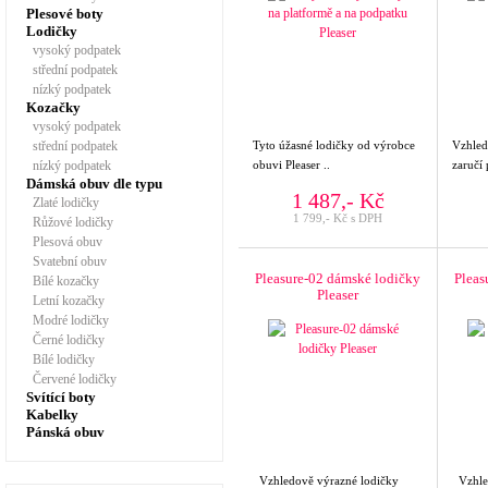
Plesové boty
Lodičky
vysoký podpatek
střední podpatek
nízký podpatek
Kozačky
vysoký podpatek
střední podpatek
Tyto úžasné lodičky od výrobce
Vzhled
nízký podpatek
obuvi Pleaser ..
zaručí 
Dámská obuv dle typu
1 487,- Kč
Zlaté lodičky
1 799,- Kč s DPH
Růžové lodičky
Plesová obuv
Svatební obuv
Pleasure-02 dámské lodičky
Pleas
Bílé kozačky
Pleaser
Letní kozačky
Modré lodičky
Černé lodičky
Bílé lodičky
Červené lodičky
Svítící boty
Kabelky
Pánská obuv
Vzhledově výrazné lodičky
Vzhled