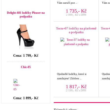
Vám zaručí poz ..
Vám za
Top seller
1 735,- Kč
Delight-681 lodičky Pleaser na
2 099,- Kč s DPH
podpatku
Teeze-07 lodičky na platformě
Teeze-
a podpatku
Cena: 1 799,- Kč
Chic-05
Ojedinělé lodičky, které si
Ojedině
zamilujete! Zdoben ..
zamiluj
1 817,- Kč
2 199,- Kč s DPH
Cena: 1 899,- Kč
Dámská obuv