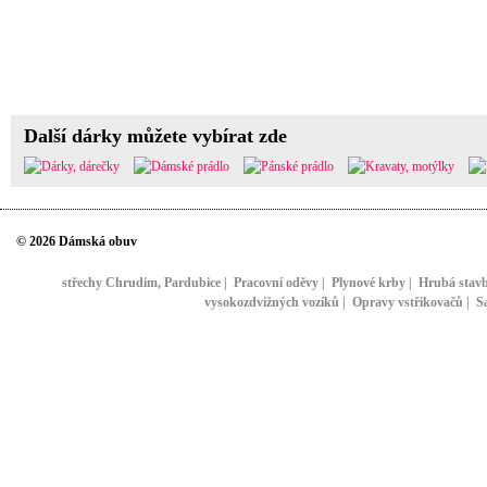
Další dárky můžete vybírat zde
© 2026 Dámská obuv
střechy Chrudim, Pardubice
|
Pracovní oděvy
|
Plynové krby
|
Hrubá stav
vysokozdvižných vozíků
|
Opravy vstřikovačů
|
S