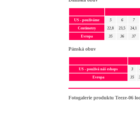
US - používáme
5
6
7
Centimetry
22,8
23,5
24,1
Evropa
35
36
37
Pánská obuv
US - používá náš eshops
3
Evropa
35
Fotogalerie produktu Teeze-06 lo