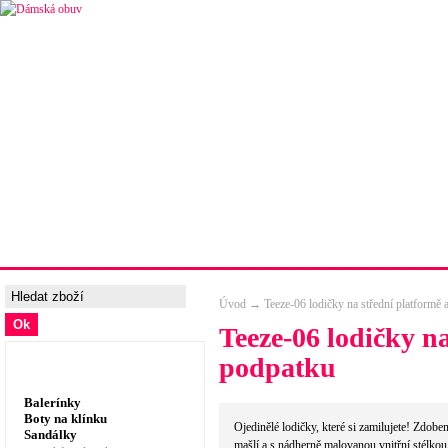
Úvodní strana
Ceny a možnosti dopravy
Tabulka velik
Úvod
→
Teeze-06 lodičky na střední platformě 
Teeze-06 lodičky na
podpatku
Dámská obuv, prádlo
Balerínky
Boty na klínku
Ojedinělé lodičky, které si zamilujete! Zdobe
Sandálky
mašlí a s nádherně malovanou vnitřní stélk