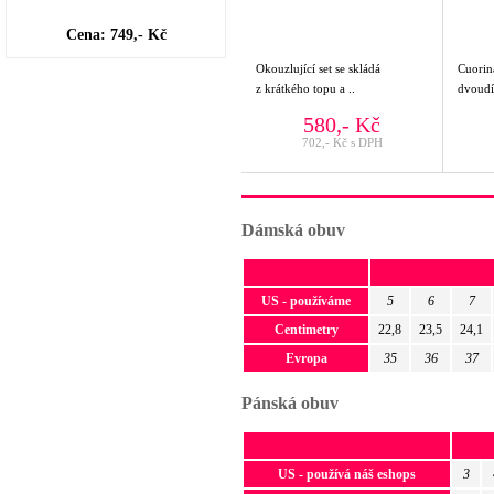
Cena: 749,- Kč
Okouzlující set se skládá
Cuorin
z krátkého topu a ..
dvoudí
580,- Kč
702,- Kč s DPH
Dámská obuv
US - používáme
5
6
7
Centimetry
22,8
23,5
24,1
Evropa
35
36
37
Pánská obuv
US - používá náš eshops
3