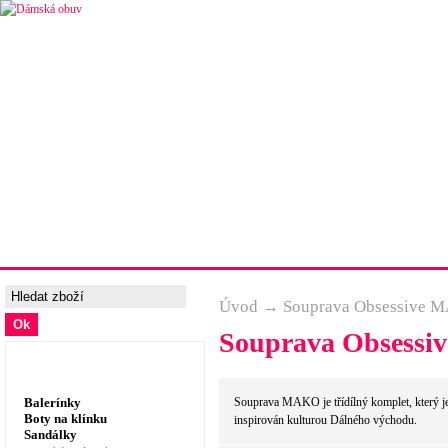
Úvodní strana
Ceny a možnosti dopravy
Tabulka velik
Úvod
→
Souprava Obsessive M
Souprava Obsessi
Dámská obuv, prádlo
Balerínky
Souprava MAKO je třídílný komplet, který je
Boty na klínku
inspirován kulturou Dálného východu.
Sandálky