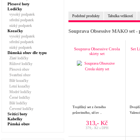
Plesové boty
Lodičky
vysoký podpatek
Podobné produkty
Tabulka velikostí
střední podpatek
nízký podpatek
Kozačky
Souprava Obsessive MAKO set -
vysoký podpatek
střední podpatek
nízký podpatek
Souprava Obsessive Creola
Set L
Dámská obuv dle typu
skirty set
Zlaté lodičky
Růžové lodičky
Plesová obuv
Svatební obuv
Bílé kozačky
Letní kozačky
Modré lodičky
Černé lodičky
Bílé lodičky
Trojdílný set z černého
Dvojdí
Červené lodičky
průsvitného, síťov ..
Valenci
Svítící boty
Kabelky
313,- Kč
Pánská obuv
379,- Kč s DPH