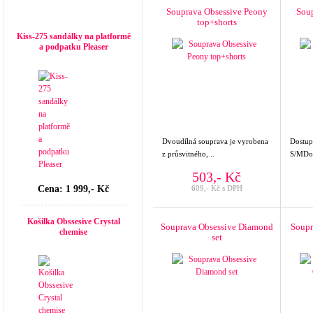
Souprava Obsessive Peony
Soup
Top seller
top+shorts
Kiss-275 sandálky na platformě
a podpatku Pleaser
Dvoudílná souprava je vyrobena
Dostupn
z průsvitného, ..
S/MDost
503,- Kč
Cena: 1 999,- Kč
609,- Kč s DPH
Košilka Obssesive Crystal
Souprava Obsessive Diamond
Soupr
chemise
set