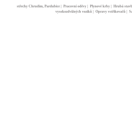
střechy Chrudim, Pardubice
|
Pracovní oděvy
|
Plynové krby
|
Hrubá stav
vysokozdvižných vozíků
|
Opravy vstřikovačů
|
S