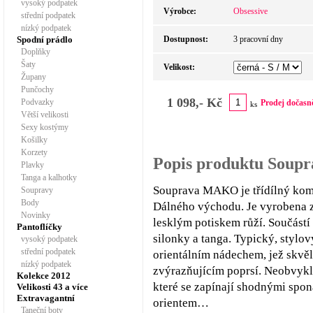
vysoký podpatek
Výrobce:
Obsessive
střední podpatek
nízký podpatek
Spodní prádlo
Dostupnost:
3 pracovní dny
Doplňky
Šaty
Velikost:
Župany
Punčochy
1 098,- Kč
Podvazky
Prodej dočasn
ks
Větší velikosti
Sexy kostýmy
Košilky
Korzety
Popis produktu Soup
Plavky
Tanga a kalhotky
Souprava MAKO je třídílný kompl
Soupravy
Body
Dálného východu. Je vyrobena z
Novinky
lesklým potiskem růží. Součást
Pantoflíčky
silonky a tanga. Typický, stylo
vysoký podpatek
střední podpatek
orientálním nádechem, jež skvě
nízký podpatek
zvýrazňujícím poprsí. Neobvykl
Kolekce 2012
které se zapínají shodnými spon
Velikosti 43 a více
Extravagantní
orientem…
Taneční boty