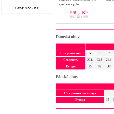
vyrobena z průsv ..
Cena: 922,- Kč
569,- Kč
689,- Kč s DPH
Dámská obuv
US - používáme
5
6
7
Centimetry
22,8
23,5
24,1
Evropa
35
36
37
Pánská obuv
US - používá náš eshops
3
Evropa
35