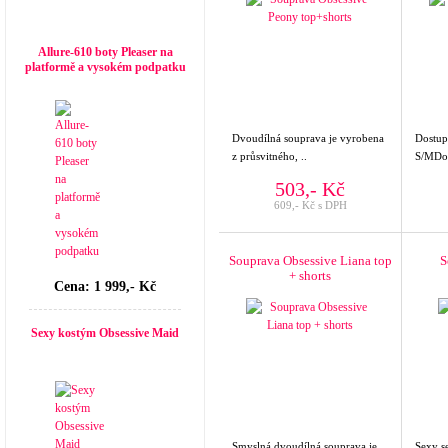
Top seller
Allure-610 boty Pleaser na
platformě a vysokém podpatku
Dvoudílná souprava je vyrobena
Dostupn
z průsvitného, ..
S/MDost
503,- Kč
609,- Kč s DPH
Souprava Obsessive Liana top
S
+ shorts
Cena: 1 999,- Kč
Sexy kostým Obsessive Maid
Smyslná dvoudílná souprava je
Sexy se