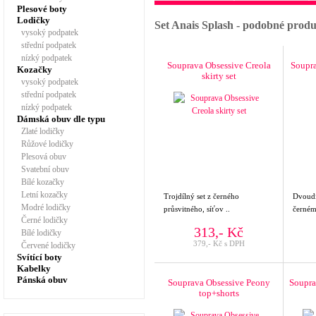
Plesové boty
Lodičky
Set Anais Splash - podobné prod
vysoký podpatek
střední podpatek
nízký podpatek
Souprava Obsessive Creola
Soupra
Kozačky
skirty set
vysoký podpatek
střední podpatek
nízký podpatek
Dámská obuv dle typu
Zlaté lodičky
Růžové lodičky
Plesová obuv
Svatební obuv
Bílé kozačky
Letní kozačky
Trojdílný set z černého
Dvoudí
Modré lodičky
průsvitného, síťov ..
černém
Černé lodičky
313,- Kč
Bílé lodičky
379,- Kč s DPH
Červené lodičky
Svítící boty
Kabelky
Pánská obuv
Souprava Obsessive Peony
Soupra
top+shorts