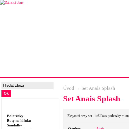
Úvodní strana
Ceny a možnosti dopravy
Tabulka velik
Úvod
→
Set Anais Splash
Set Anais Splash
Dámská obuv, prádlo
Balerínky
Elegantní sexy set - košilka s podvazky + tan
Boty na klínku
Sandálky
Výrobce:
Anais