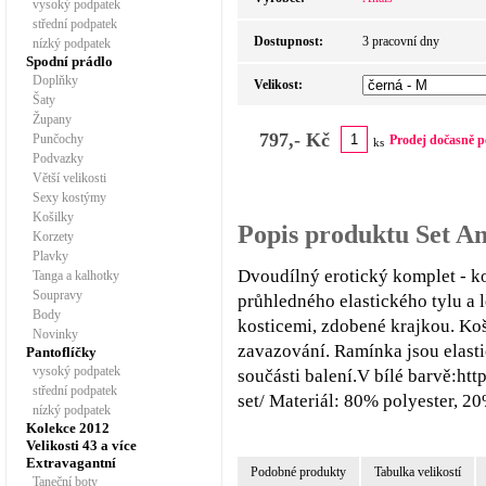
vysoký podpatek
střední podpatek
Dostupnost:
3 pracovní dny
nízký podpatek
Spodní prádlo
Doplňky
Velikost:
Šaty
Župany
797,- Kč
Punčochy
Prodej dočasně p
ks
Podvazky
Větší velikosti
Sexy kostýmy
Košilky
Popis produktu Set An
Korzety
Plavky
Dvoudílný erotický komplet - ko
Tanga a kalhotky
Soupravy
průhledného elastického tylu a 
Body
kosticemi, zdobené krajkou. Ko
Novinky
zavazování. Ramínka jsou elasti
Pantoflíčky
vysoký podpatek
součásti balení.V bílé barvě:ht
střední podpatek
set/ Materiál: 80% polyester, 20
nízký podpatek
Kolekce 2012
Velikosti 43 a více
Extravagantní
Podobné produkty
Tabulka velikostí
Taneční boty