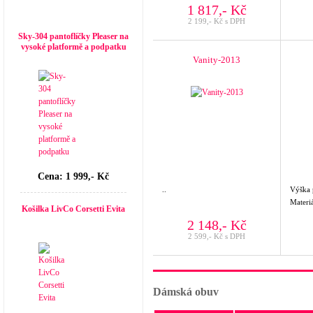
1 817,- Kč
Top seller
2 199,- Kč s DPH
Sky-304 pantoflíčky Pleaser na
vysoké platformě a podpatku
Vanity-2013
Cena: 1 999,- Kč
..
Výška
Materi
Košilka LivCo Corsetti Evita
2 148,- Kč
2 599,- Kč s DPH
Dámská obuv