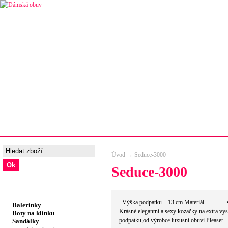
Úvodní strana
Ceny a možnosti dopravy
Tabulka velik
Úvod
→
Seduce-3000
Seduce-3000
Dámská obuv, prádlo
Výška podpatku 13 cm Materiál sy
Balerínky
Krásné elegantní a sexy kozačky na extra v
Boty na klínku
podpatku,od výrobce luxusní obuvi Pleaser.
Sandálky