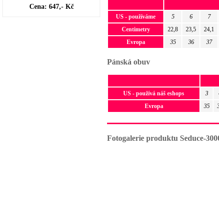
Cena: 647,- Kč
US - používáme
5
6
7
Centimetry
22,8
23,5
24,1
Evropa
35
36
37
Pánská obuv
US - používá náš eshops
3
Evropa
35
Fotogalerie produktu Seduce-300