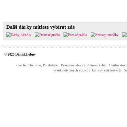
Další dárky můžete vybírat zde
© 2026 Dámská obuv
střechy Chrudim, Pardubice
|
Pracovní oděvy
|
Plynové krby
|
Hrubá stav
vysokozdvižných vozíků
|
Opravy vstřikovačů
|
S