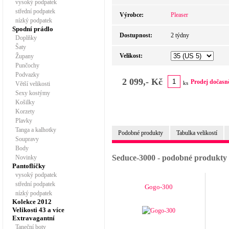
vysoký podpatek
střední podpatek
Výrobce:
Pleaser
nízký podpatek
Spodní prádlo
Dostupnost:
2 týdny
Doplňky
Šaty
Velikost:
Župany
Punčochy
Podvazky
2 099,- Kč
Prodej dočasn
ks
Větší velikosti
Sexy kostýmy
Košilky
Korzety
Plavky
Tanga a kalhotky
Podobné produkty
Tabulka velikostí
Soupravy
Body
Seduce-3000 - podobné produkty
Novinky
Pantoflíčky
vysoký podpatek
střední podpatek
Gogo-300
nízký podpatek
Kolekce 2012
Velikosti 43 a více
Extravagantní
Taneční boty