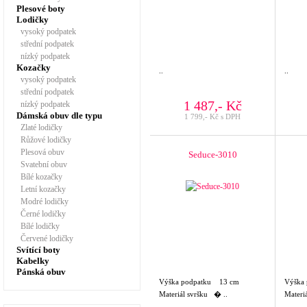
Plesové boty
Lodičky
vysoký podpatek
střední podpatek
nízký podpatek
Kozačky
..
..
vysoký podpatek
střední podpatek
1 487,- Kč
nízký podpatek
Dámská obuv dle typu
1 799,- Kč s DPH
Zlaté lodičky
Růžové lodičky
Plesová obuv
Seduce-3010
Svatební obuv
Bílé kozačky
Letní kozačky
Modré lodičky
Černé lodičky
Bílé lodičky
Červené lodičky
Svítící boty
Kabelky
Pánská obuv
Výška podpatku 13 cm
Výška
Materiál svršku � ..
Materi