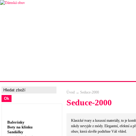
Úvodní strana
Ceny a možnosti dopravy
Tabulka velik
Úvod
→
Seduce-2000
Seduce-2000
Dámská obuv, prádlo
Klasické tvary a luxusní materiály, to je komb
Balerínky
nikdy nevyjde z módy. Elegantní, efektní a p
Boty na klínku
obuv, která skvěle podtrhne Váš vhled.
Sandálky