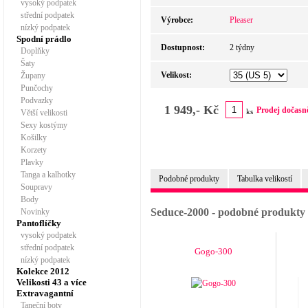
vysoký podpatek
střední podpatek
Výrobce:
Pleaser
nízký podpatek
Spodní prádlo
Dostupnost:
2 týdny
Doplňky
Šaty
Velikost:
Župany
Punčochy
Podvazky
1 949,- Kč
Prodej dočasn
ks
Větší velikosti
Sexy kostýmy
Košilky
Korzety
Plavky
Tanga a kalhotky
Podobné produkty
Tabulka velikostí
Soupravy
Body
Seduce-2000 - podobné produkty
Novinky
Pantoflíčky
vysoký podpatek
střední podpatek
Gogo-300
nízký podpatek
Kolekce 2012
Velikosti 43 a více
Extravagantní
Taneční boty