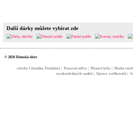
Další dárky můžete vybírat zde
© 2026 Dámská obuv
střechy Chrudim, Pardubice
|
Pracovní oděvy
|
Plynové krby
|
Hrubá stav
vysokozdvižných vozíků
|
Opravy vstřikovačů
|
S