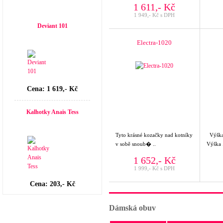
1 611,- Kč
Top seller
1 949,- Kč s DPH
Deviant 101
Electra-1020
Cena: 1 619,- Kč
Kalhotky Anais Tess
Tyto krásné kozačky nad kotníky
Výšk
v sobě snoub� ..
Výška 
1 652,- Kč
1 999,- Kč s DPH
Cena: 203,- Kč
Dámská obuv