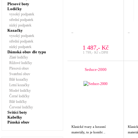
Plesové boty
Lodičky
vysoký podpatek
střední podpatek
nízký podpatek
Kozačky
..
..
vysoký podpatek
střední podpatek
1 487,- Kč
nízký podpatek
Dámská obuv dle typu
1 799,- Kč s DPH
Zlaté lodičky
Růžové lodičky
Plesová obuv
Seduce-2000
Svatební obuv
Bílé kozačky
Letní kozačky
Modré lodičky
Černé lodičky
Bílé lodičky
Červené lodičky
Svítící boty
Kabelky
Pánská obuv
Klasické tvary a luxusní
Klasick
materiály, to je kombi ..
materiá