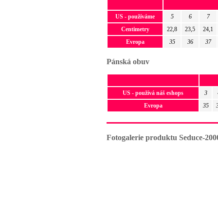
US - používáme
5
6
7
Centimetry
22,8
23,5
24,1
Evropa
35
36
37
Pánská obuv
US - používá náš eshops
3
Evropa
35
Fotogalerie produktu Seduce-200