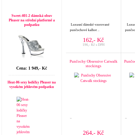
Top seller
Sweet-401-2 dámská obuv
Pleaser na střední platformě a
podpatku
Luxusní dámské vzorované
Luxus
punčochové kalhot ..
punčoc
162,- Kč
196,- Kč s DPH
Punčochy Obsessive Catwalk
Punčoc
stockings
Cena: 1 949,- Kč
Heat-06 sexy lodičky Pleaser na
vysokém jehlovém podpatku
..
..
264,- Kč