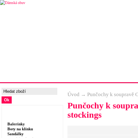
Úvodní strana
Ceny a možnosti dopravy
Tabulka velik
Úvod
→
Punčochy k soupravě O
Punčochy k soupra
Dámská obuv, prádlo
stockings
Balerínky
Boty na klínku
Sandálky