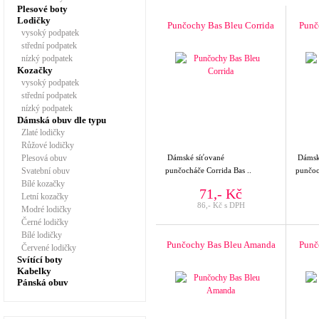
Plesové boty
Lodičky
Punčochy Bas Bleu Corrida
Punč
vysoký podpatek
střední podpatek
nízký podpatek
Kozačky
vysoký podpatek
střední podpatek
nízký podpatek
Dámská obuv dle typu
Zlaté lodičky
Růžové lodičky
Plesová obuv
Dámské síťované
Dámské
Svatební obuv
punčocháče Corrida Bas ..
punčoc
Bílé kozačky
71,- Kč
Letní kozačky
86,- Kč s DPH
Modré lodičky
Černé lodičky
Bílé lodičky
Punčochy Bas Bleu Amanda
Punč
Červené lodičky
Svítící boty
Kabelky
Pánská obuv