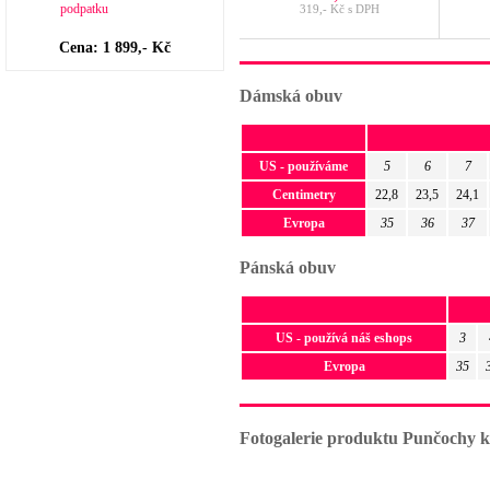
319,- Kč s DPH
Cena: 1 899,- Kč
Dámská obuv
US - používáme
5
6
7
Centimetry
22,8
23,5
24,1
Evropa
35
36
37
Pánská obuv
US - používá náš eshops
3
Evropa
35
Fotogalerie produktu Punčochy k 