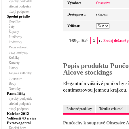
vysoký podpatek
Výrobce:
Obsessive
střední podpatek
nízký podpatek
Dostupnost:
skladem
Spodní prádlo
Doplňky
Velikost:
Šaty
Župany
Punčochy
169,- Kč
Prodej dočasně p
ks
Podvazky
Větší velikosti
Sexy kostýmy
Košilky
Korzety
Popis produktu Punčo
Plavky
Alcove stockings
Tanga a kalhotky
Soupravy
Elegantní a vášnivé punčochy s
Body
Novinky
centimetrovou jemnou krajkou.
Pantoflíčky
vysoký podpatek
střední podpatek
nízký podpatek
Podobné produkty
Tabulka velikostí
Kolekce 2012
Velikosti 43 a více
Punčochy k soupravě Obsessive A
Extravagantní
Taneční boty