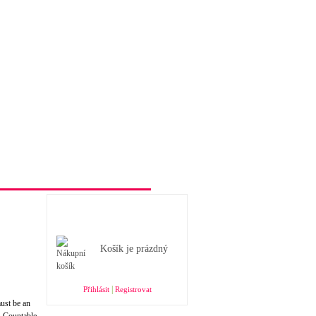
Obchodní podmínky e-shopu
Nákupní košík
Košík je prázdný
|
Přihlásit
Registrovat
must be an