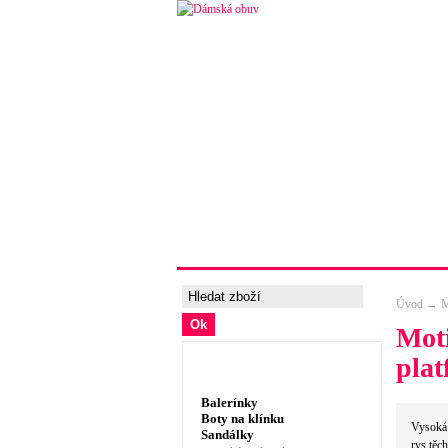
Úvodní strana
Ceny a možnosti 
Úvod
→
M
Moti
plat
Dámská obuv, prádlo
Balerínky
Boty na klínku
Vysoká 
Sandálky
rys těc