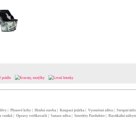
děvy
|
Plynové krby
|
Hrubá stavba
|
Koupací jezírka
|
Vysoušení zdiva
|
Stropní infr
h vozíků
|
Opravy vstřikovačů
|
Sanace zdiva
|
Interiéry Pardubice
|
Rustikální nábyt