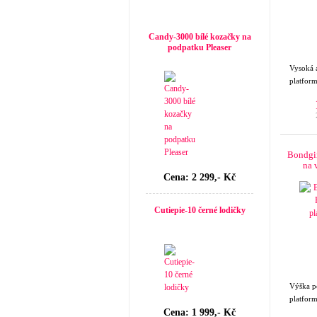
Top seller
Candy-3000 bílé kozačky na
podpatku Pleaser
Vysoká 
platforma
Bondgir
na 
Cena: 2 299,- Kč
Cutiepie-10 černé lodičky
Výška 
platfor
Cena: 1 999,- Kč