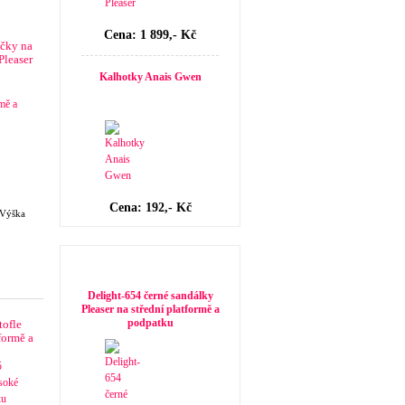
Cena: 1 899,- Kč
čky na
Pleaser
Kalhotky Anais Gwen
Cena: 192,- Kč
mVýška
Novinky v dámské obuvi
Delight-654 černé sandálky
Pleaser na střední platformě a
podpatku
tofle
formě a