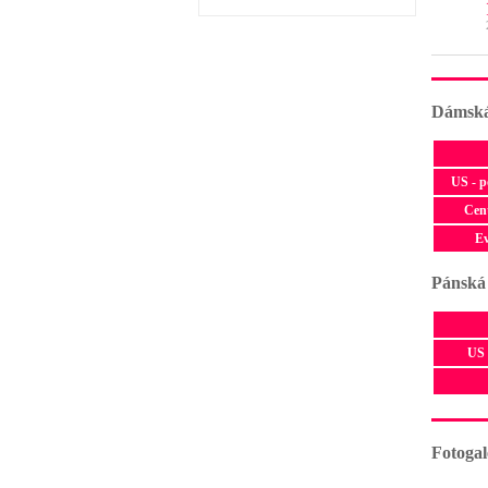
Dámská
US - 
Cen
E
Pánská
US 
Fotogal