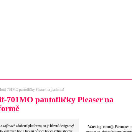
dopravy
Tabulka velikostí obuvi
Kompletní kontakty
otif-701MO pantoflíčky Pleaser na platformě
f-701MO pantoflíčky Pleaser na
formě
a zajímavě zdobená platforma, to je hlavní designový
Warning
: count(): Parameter 
hto krásných bot. Díky ní působí botky velmi stylově