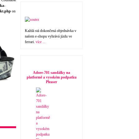
s Countable
ka-
Nakupte a vyhrajte !
kt.php
on
Každá stá dokončená objednávka v
našem e-shopu vyhrává jízdu ve
ferrari.
více ...
Doporučujeme
Adore-701 sandálky na
platformě a vysokém podpatku
Pleaser