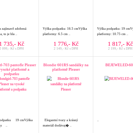
a zajímavě zdobená
Výška podpatku: 16.5 cmVýška
Výška podpatku: 19 cmV
, to je hla ..
platformy: 6.5 cm ..
platformy: 10.75 cm ..
1 735,- Kč
1 776,- Kč
1 817,- Kč
2 099,- Kč s DPH
2 149,- Kč s DPH
2 199,- Kč s DPH
l-703 pantofle Pleaser
Blondie 601RS sandálky na
BEJEWELED-60
vysoké platformě a
platformě Pleaser
podpatku
podpatku 19 cmVýška
Elegantní tvary a krásný
..
my ..
materiál dodávaj� ..