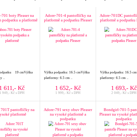
-701 boty Pleaser na
Adore-701-4 pantoflíčky na
Adore-701DC pantoflí
 podpatku a platformě
platformě a podpatku Pleaser
platformě a podpatku 
podpatku 19 cmVýška
Výška podpatku: 16.5 cmVýška
Výška podpatku: 16.5 c
y ..
platformy: 6.5 cm ..
platformy: 6.5 cm ..
1 611,- Kč
1 652,- Kč
1 693,- Kč
1 949,- Kč s DPH
1 999,- Kč s DPH
2 049,- Kč s DPH
 701T pantoflíčky na
Adore-791 sexy obuv Pleaser
Bondgirl-701-5 pan
ysoké platformě
na vysoké platformě a
Pleaser na vysoké plat
podpatku
podpatku