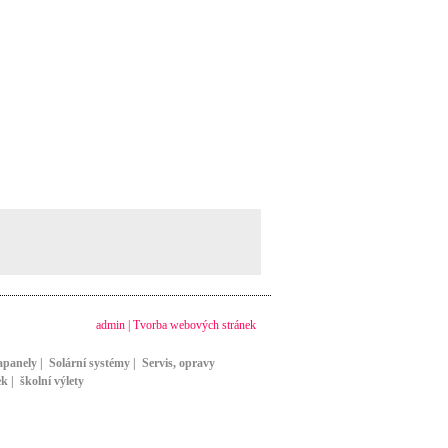
admin
|
Tvorba webových stránek
apanely
|
Solární systémy
|
Servis, opravy
ek
|
školní výlety