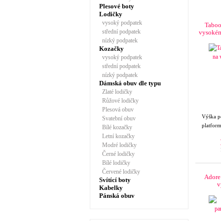
Plesové boty
Lodičky
vysoký podpatek
Taboo
střední podpatek
vysokém
nízký podpatek
Kozačky
vysoký podpatek
střední podpatek
nízký podpatek
Dámská obuv dle typu
Zlaté lodičky
Růžové lodičky
Plesová obuv
Výška 
Svatební obuv
platform
Bílé kozačky
Letní kozačky
Modré lodičky
Černé lodičky
Bílé lodičky
Červené lodičky
Adore
Svítící boty
v
Kabelky
Pánská obuv