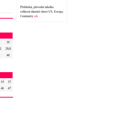
Přehledná, převodní tabulka
velikosti dámské obuvi US, Evropa,
Centimetry
zde ..
16
2
29,8
46
14
15
46
47