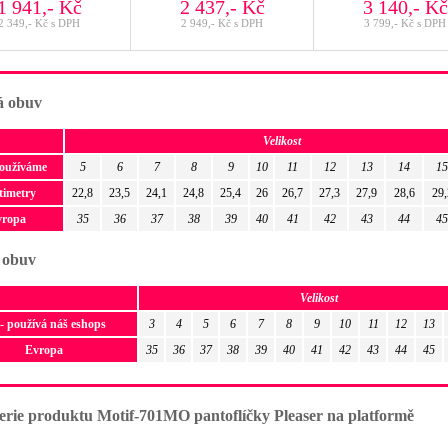
1 941,- Kč
2 437,- Kč
3 140,- Kč
2 349,- Kč s DPH
2 949,- Kč s DPH
3 799,- Kč s DPH
 obuv
Velikost
používáme
5
6
7
8
9
10
11
12
13
14
15
timetry
22,8
23,5
24,1
24,8
25,4
26
26,7
27,3
27,9
28,6
29,
vropa
35
36
37
38
39
40
41
42
43
44
45
 obuv
Velikost
- používá náš eshops
3
4
5
6
7
8
9
10
11
12
13
Evropa
35
36
37
38
39
40
41
42
43
44
45
erie produktu Motif-701MO pantoflíčky Pleaser na platformě