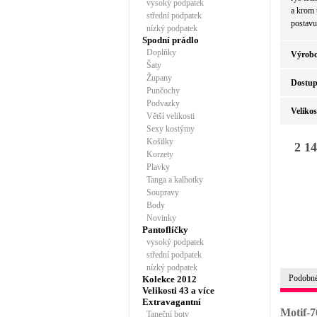
vysoký podpatek
a krom 
střední podpatek
postavu
nízký podpatek
Spodní prádlo
Doplňky
Výrobc
Šaty
Župany
Dostup
Punčochy
Podvazky
Velikos
Větší velikosti
Sexy kostýmy
Košilky
2 14
Korzety
Plavky
Tanga a kalhotky
Soupravy
Body
Novinky
Pantoflíčky
vysoký podpatek
střední podpatek
nízký podpatek
Podobné
Kolekce 2012
Velikosti 43 a více
Extravagantní
Motif-7
Taneční boty