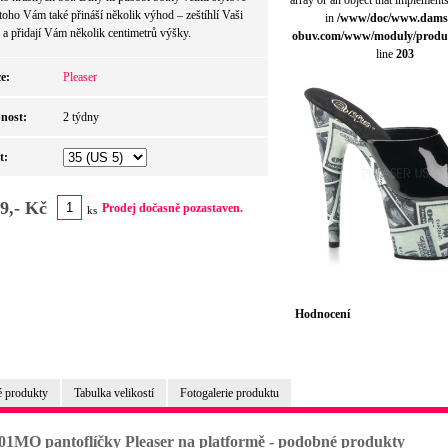
array or an object that implement
toho Vám také přináší několik výhod – zeštíhlí Vaši
in
/www/doc/www.dams
 a přidají Vám několik centimetrů výšky.
obuv.com/www/moduly/produ
line
203
e:
Pleaser
nost:
2 týdny
t:
9,- Kč
Prodej dočasně pozastaven.
ks
Hodnocení
 produkty
Tabulka velikostí
Fotogalerie produktu
01MO pantoflíčky Pleaser na platformě - podobné produkty