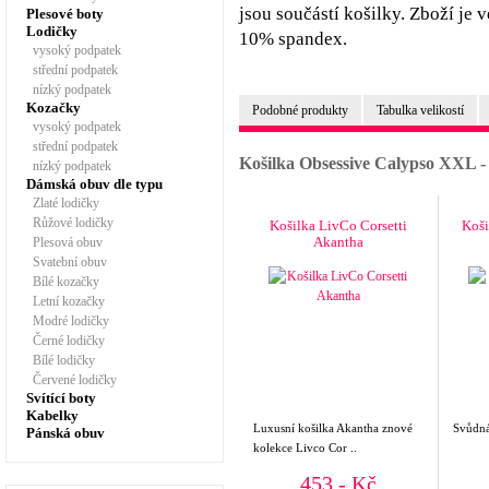
jsou součástí košilky. Zboží je
Plesové boty
Lodičky
10% spandex.
vysoký podpatek
střední podpatek
nízký podpatek
Kozačky
Podobné produkty
Tabulka velikostí
vysoký podpatek
střední podpatek
Košilka Obsessive Calypso XXL 
nízký podpatek
Dámská obuv dle typu
Zlaté lodičky
Růžové lodičky
Košilka LivCo Corsetti
Koši
Akantha
Plesová obuv
Svatební obuv
Bílé kozačky
Letní kozačky
Modré lodičky
Černé lodičky
Bílé lodičky
Červené lodičky
Svítící boty
Kabelky
Luxusní košilka Akantha znové
Svůdná 
Pánská obuv
kolekce Livco Cor ..
453,- Kč