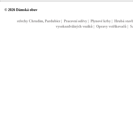
© 2026 Dámská obuv
střechy Chrudim, Pardubice
|
Pracovní oděvy
|
Plynové krby
|
Hrubá stav
vysokozdvižných vozíků
|
Opravy vstřikovačů
|
S