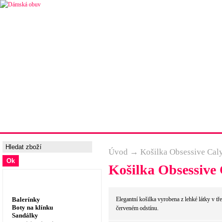
Úvodní strana
Ceny a možnosti dopravy
Tabulka velik
Úvod
→
Košilka Obsessive Ca
Košilka Obsessive
Dámská obuv, prádlo
Balerínky
Elegantní košilka vyrobena z lehké látky v tř
Boty na klínku
červeném odstínu.
Sandálky