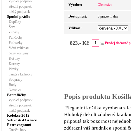
vysoký podpatek
Výrobce:
Obsessive
střední podpatek
nízký podpatek
Spodní prádlo
Dostupnost:
3 pracovní dny
Doplňky
Šaty
Velikost:
Župany
Punčochy
823,- Kč
Podvazky
Prodej dočasně p
ks
Větší velikosti
Sexy kostýmy
Košilky
Korzety
Plavky
Tanga a kalhotky
Soupravy
Body
Novinky
Pantoflíčky
Popis produktu Košil
vysoký podpatek
střední podpatek
Elegantní košilka vyrobena z le
nízký podpatek
Hluboký dekolt zdobený krajkou
Kolekce 2012
Velikosti 43 a více
připoutá tak pozornost nejedno
Extravagantní
zdůrazní váš hrudník a spodní č
Taneční boty