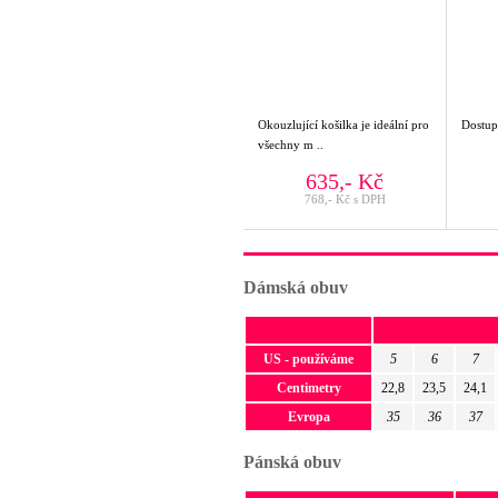
Okouzlující košilka je ideální pro
Dostupn
všechny m ..
635,- Kč
768,- Kč s DPH
Dámská obuv
US - používáme
5
6
7
Centimetry
22,8
23,5
24,1
Evropa
35
36
37
Pánská obuv