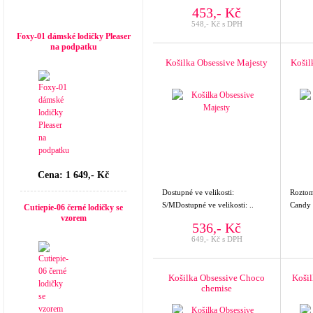
453,- Kč
Top seller
548,- Kč s DPH
Foxy-01 dámské lodičky Pleaser
na podpatku
Košilka Obsessive Majesty
Košil
Cena: 1 649,- Kč
Dostupné ve velikosti:
Roztom
S/MDostupné ve velikosti: ..
Candy g
Cutiepie-06 černé lodičky se
vzorem
536,- Kč
649,- Kč s DPH
Košilka Obsessive Choco
Košil
chemise