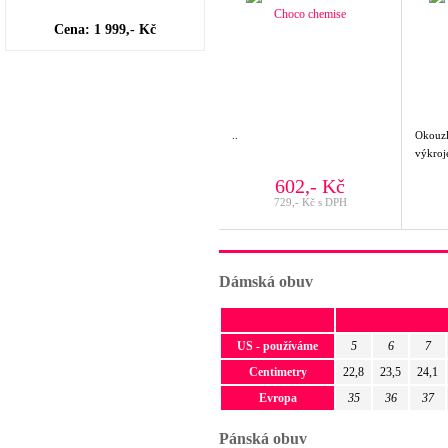
Cena: 1 999,- Kč
..
Okouzl
výkroj
602,- Kč
729,- Kč s DPH
Dámská obuv
US - používáme
5
6
7
Centimetry
22,8
23,5
24,1
Evropa
35
36
37
Pánská obuv