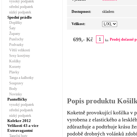
vysoký podpatek
střední podpatek
Dostupnost:
skladem
nízký podpatek
Spodní prádlo
Doplňky
Velikost:
Šaty
Župany
699,- Kč
Punčochy
Prodej dočasně p
ks
Podvazky
Větší velikosti
Sexy kostýmy
Košilky
Korzety
Plavky
Tanga a kalhotky
Soupravy
Body
Novinky
Pantoflíčky
Popis produktu Košilk
vysoký podpatek
střední podpatek
Koketně provokující košilka v 
nízký podpatek
vyrobena z elastického a leskléh
Kolekce 2012
Velikosti 43 a více
zdůrazňuje a podtrhuje krásu že
Extravagantní
podobě drobných volánků zdobí 
Taneční boty