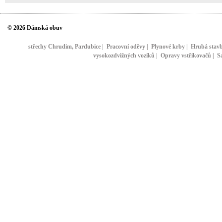
© 2026 Dámská obuv
střechy Chrudim, Pardubice
|
Pracovní oděvy
|
Plynové krby
|
Hrubá stav
vysokozdvižných vozíků
|
Opravy vstřikovačů
|
S