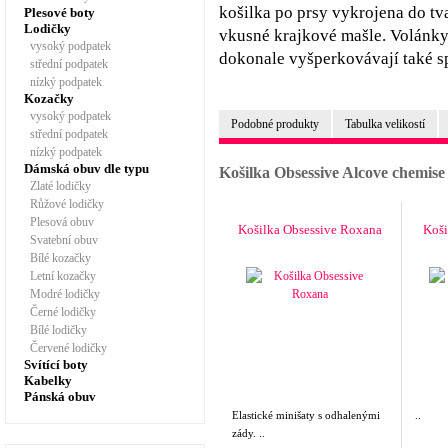
košilka po prsy vykrojena do tv
Plesové boty
Lodičky
vkusné krajkové mašle. Volánky 
vysoký podpatek
dokonale vyšperkovávají také s
střední podpatek
nízký podpatek
Kozačky
vysoký podpatek
Podobné produkty
Tabulka velikostí
střední podpatek
nízký podpatek
Dámská obuv dle typu
Košilka Obsessive Alcove chemis
Zlaté lodičky
Růžové lodičky
Plesová obuv
Košilka Obsessive Roxana
Koši
Svatební obuv
Bílé kozačky
Letní kozačky
Modré lodičky
Černé lodičky
Bílé lodičky
Červené lodičky
Svítící boty
Kabelky
Pánská obuv
Elastické minišaty s odhalenými
..
zády. ..