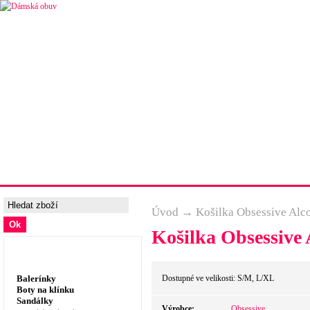
Úvodní strana
Ceny a možnosti dopravy
Tabulka velik
Úvod
→
Košilka Obsessive Alc
Košilka Obsessive 
Dámská obuv, prádlo
Balerínky
Dostupné ve velikosti: S/M, L/XL
Boty na klínku
Sandálky
Výrobce:
Obsessive