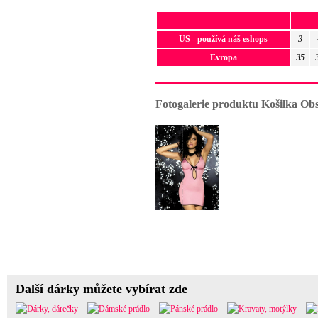
US - používá náš eshops
3
Evropa
35
Fotogalerie produktu Košilka Obs
Další dárky můžete vybírat zde