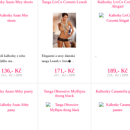
tky Anais Mey shorts
Tanga LivCo Corsetti Lesedi
Kalhotky LivCo Cors
Abigail
pší kalhotky z toho
Elegantní a sexy dámská
..
jšího ma ..
tanga Lesedi v čern� ..
136,- Kč
171,- Kč
189,- Kč
165,- Kč s DPH
207,- Kč s DPH
229,- Kč s DPH
ky Anais Abby panty
Tanga Obsessive MyBijou
Kalhotky Caramella p
thong black