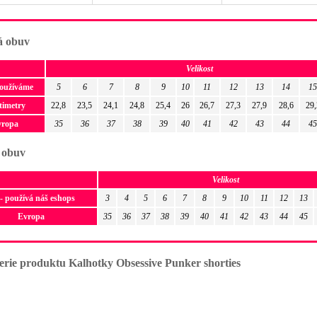
 obuv
Velikost
používáme
5
6
7
8
9
10
11
12
13
14
15
timetry
22,8
23,5
24,1
24,8
25,4
26
26,7
27,3
27,9
28,6
29,
vropa
35
36
37
38
39
40
41
42
43
44
45
 obuv
Velikost
- používá náš eshops
3
4
5
6
7
8
9
10
11
12
13
Evropa
35
36
37
38
39
40
41
42
43
44
45
erie produktu Kalhotky Obsessive Punker shorties