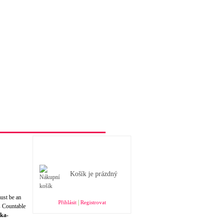
Obchodní podmínky e-shopu
Nákupní košík
Košík je prázdný
must be an
|
Přihlásit
Registrovat
s Countable
ka-