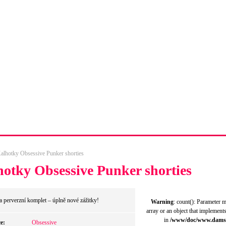
dopravy
Tabulka velikostí obuvi
Kompletní kontakty
alhotky Obsessive Punker shorties
otky Obsessive Punker shorties
 perverzní komplet – úplně nové zážitky!
Warning
: count(): Parameter 
array or an object that implement
in
/www/doc/www.dams
e:
Obsessive