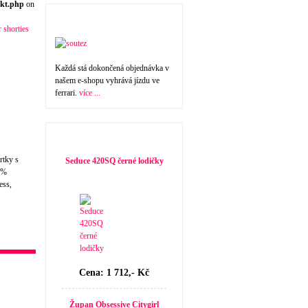
kt.php
on
Nakupte a vyhrajte !
Každá stá dokončená objednávka v
našem e-shopu vyhrává jízdu ve
ferrari.
více ...
Doporučujeme
rtky s
Seduce 420SQ černé lodičky
50%
ess,
Cena: 1 712,- Kč
Župan Obsessive Citygirl