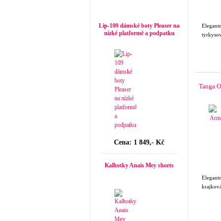
Top seller
Lip-109 dámské boty Pleaser na
Elegant
nízké platformě a podpatku
tyrkysov
Tanga O
Cena: 1 849,- Kč
Kalhotky Anais Mey shorts
Elegantn
krajková