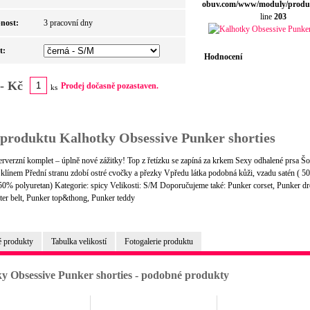
obuv.com/www/moduly/produ
line
203
nost:
3 pracovní dny
t:
Hodnocení
,- Kč
Prodej dočasně pozastaven.
ks
 produktu Kalhotky Obsessive Punker shorties
rverzní komplet – úplně nové zážitky! Top z řetízku se zapíná za krkem Sexy odhalené prsa Šo
klínem Přední stranu zdobí ostré cvočky a přezky Vpředu látka podobná kůži, vzadu satén ( 
 50% polyuretan) Kategorie: spicy Velikosti: S/M Doporučujeme také: Punker corset, Punker dr
ter belt, Punker top&thong, Punker teddy
 produkty
Tabulka velikostí
Fotogalerie produktu
y Obsessive Punker shorties - podobné produkty