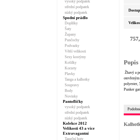
vysoký podpatek
střední podpatek
Dostup
nízký podpatek
Spodní prádlo
Velikos
Doplňky
Šaty
Župany
757
Punčochy
Podvazky
Větší velikosti
Sexy kostýmy
Popis
Košilky
Korzety
Žhavý a pe
Plavky
otevřeným 
Tanga a kalhotky
polyester,
Soupravy
Punker gar
Body
Novinky
Pantoflíčky
vysoký podpatek
Podobné
střední podpatek
nízký podpatek
Kolekce 2012
Kalhotk
Velikosti 43 a více
Extravagantní
Taneční boty