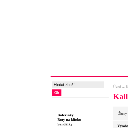
Úvodní strana
Ceny a možnosti 
Úvod
→
K
Kalh
Dámská obuv, prádlo
Žhavý a
Balerínky
Boty na klínku
Sandálky
Výrobc