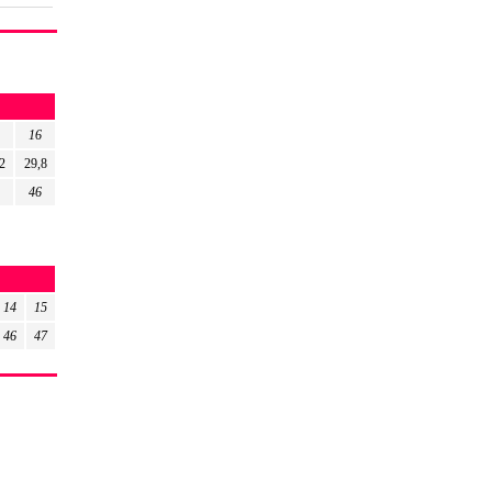
16
2
29,8
46
14
15
46
47