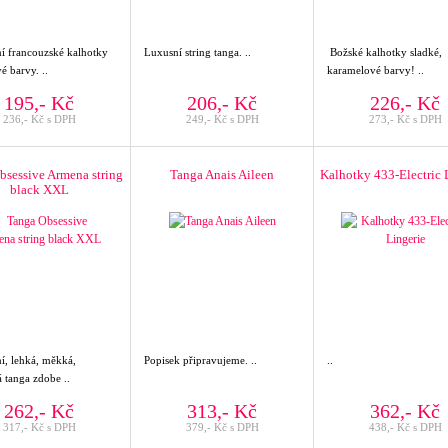
ní francouzské kalhotky
Luxusní string tanga. ..
Božské kalhotky sladké,
é barvy. ..
karamelové barvy! ..
195,- Kč
206,- Kč
226,- Kč
236,- Kč s DPH
249,- Kč s DPH
273,- Kč s DPH
bsessive Armena string
Tanga Anais Aileen
Kalhotky 433-Electric 
black XXL
í, lehká, měkká,
Popisek připravujeme. ..
..
 tanga zdobe ..
262,- Kč
313,- Kč
362,- Kč
317,- Kč s DPH
379,- Kč s DPH
438,- Kč s DPH