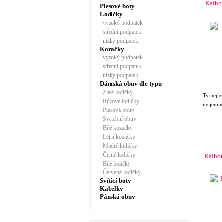
Kalho
Plesové boty
Lodičky
vysoký podpatek
střední podpatek
nízký podpatek
Kozačky
vysoký podpatek
střední podpatek
nízký podpatek
Dámská obuv dle typu
Zlaté lodičky
Ty nejle
Růžové lodičky
nejjemně
Plesová obuv
Svatební obuv
Bílé kozačky
Letní kozačky
Modré lodičky
Černé lodičky
Kalhot
Bílé lodičky
Červené lodičky
Svítící boty
Kabelky
Pánská obuv