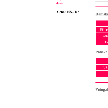
Cena: 165,- Kč
Dámská
US - 
Cen
E
Pánská
US 
Fotogal