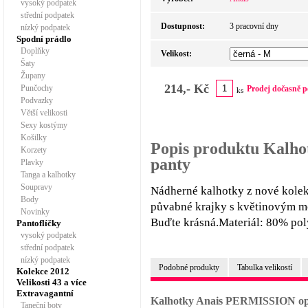
vysoký podpatek
střední podpatek
Dostupnost:
3 pracovní dny
nízký podpatek
Spodní prádlo
Doplňky
Velikost:
Šaty
Župany
214,- Kč
Punčochy
Prodej dočasně p
ks
Podvazky
Větší velikosti
Sexy kostýmy
Košilky
Popis produktu Kalh
Korzety
panty
Plavky
Tanga a kalhotky
Soupravy
Nádherné kalhotky z nové kolek
Body
půvabné krajky s květinovým mot
Novinky
Buďte krásná.Materiál: 80% pol
Pantoflíčky
vysoký podpatek
střední podpatek
nízký podpatek
Podobné produkty
Tabulka velikostí
Kolekce 2012
Velikosti 43 a více
Extravagantní
Kalhotky Anais PERMISSION ope
Taneční boty