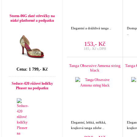
Top seller
Storm-06G zlaté střevíčky na
nízké platformě a podpatku
Elegantní a dráždivá tanga ..
Dostup
..
153,- Kč
185,- Kč s DPH
Tanga Obsessive Armena string
Tanga 
Cena: 1 799,- Kč
black
Seduce-420 růžové lodičky
Pleaser na podpatku
Elegantní, lehká, měkká,
Elegan
krajková tanga zdobe ..
krajko