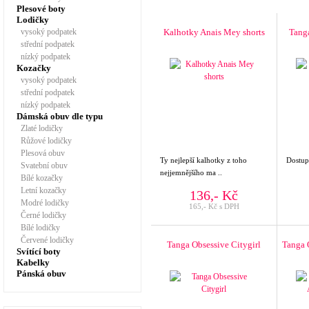
Plesové boty
Lodičky
vysoký podpatek
Kalhotky Anais Mey shorts
Tang
střední podpatek
nízký podpatek
Kozačky
vysoký podpatek
střední podpatek
nízký podpatek
Dámská obuv dle typu
Zlaté lodičky
Růžové lodičky
Plesová obuv
Ty nejlepší kalhotky z toho
Dostupn
Svatební obuv
nejjemnějšího ma ..
Bílé kozačky
Letní kozačky
136,- Kč
Modré lodičky
165,- Kč s DPH
Černé lodičky
Bílé lodičky
Červené lodičky
Tanga Obsessive Citygirl
Tanga 
Svítící boty
Kabelky
Pánská obuv