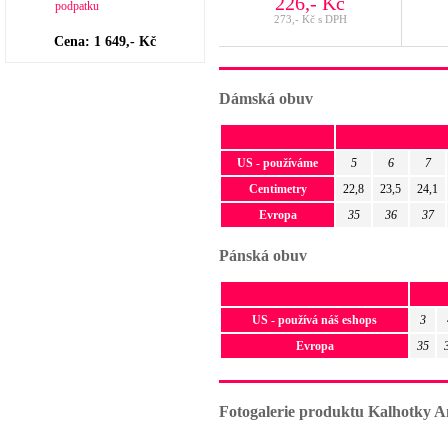
226,- Kč
273,- Kč s DPH
Cena: 1 649,- Kč
Dámská obuv
US - používáme
5
6
7
Centimetry
22,8
23,5
24,1
Evropa
35
36
37
Pánská obuv
US - používá náš eshops
3
Evropa
35
Fotogalerie produktu Kalhotky