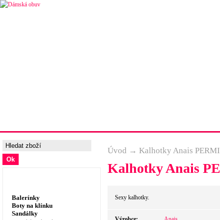
Úvodní strana
Ceny a možnosti dopravy
Tabulka velik
Úvod
→
Kalhotky Anais PERMI
Kalhotky Anais P
Dámská obuv, prádlo
Balerínky
Sexy kalhotky.
Boty na klínku
Sandálky
Výrobce:
Anais