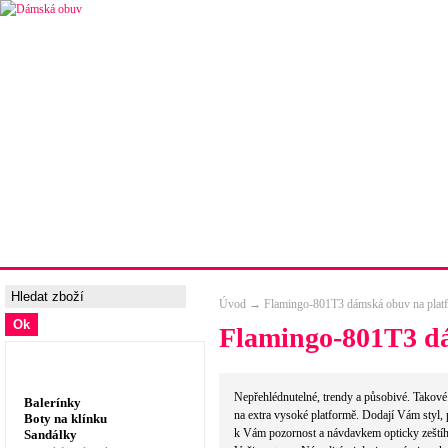
Úvodní strana
Ceny a možnosti dopravy
Tabulka velik
Úvod
→
Flamingo-801T3 dámská obuv na plat
Flamingo-801T3 d
Dámská obuv, prádlo
Nepřehlédnutelné, trendy a působivé. Takové 
Balerínky
na extra vysoké platformě. Dodají Vám styl, 
Boty na klínku
k Vám pozornost a návdavkem opticky zeštíhl
Sandálky