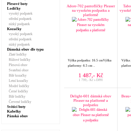
Plesové boty
Adore-702 pantoflíčky Pleaser
Tabo
Lodičky
na vysokém podpatku a
vysoké
vysoký podpatek
platformě
střední podpatek
nízký podpatek
Kozačky
vysoký podpatek
střední podpatek
nízký podpatek
Dámská obuv dle typu
Zlaté lodičky
Růžové lodičky
Výška podpatku: 16.5 cmVýška
Výška
Plesová obuv
platformy: 6.5 cm ..
platfor
Svatební obuv
1 487,- Kč
Bílé kozačky
1 799,- Kč s DPH
Letní kozačky
Modré lodičky
Černé lodičky
Delight-601 dámská obuv
Beau-
Bílé lodičky
Pleaser na platformě a
Červené lodičky
podpatku
Svítící boty
Kabelky
Pánská obuv