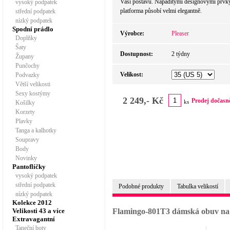
Vaši postavu. Nápaditými designovými prvk
vysoký podpatek
platforma působí velmi elegantně.
střední podpatek
nízký podpatek
Spodní prádlo
Výrobce:
Pleaser
Doplňky
Šaty
Dostupnost:
2 týdny
Župany
Punčochy
Velikost:
Podvazky
Větší velikosti
Sexy kostýmy
2 249,- Kč
Prodej dočasn
ks
Košilky
Korzety
Plavky
Tanga a kalhotky
Soupravy
Body
Novinky
Pantoflíčky
vysoký podpatek
střední podpatek
Podobné produkty
Tabulka velikostí
nízký podpatek
Kolekce 2012
Velikosti 43 a více
Flamingo-801T3 dámská obuv na 
Extravagantní
Taneční boty