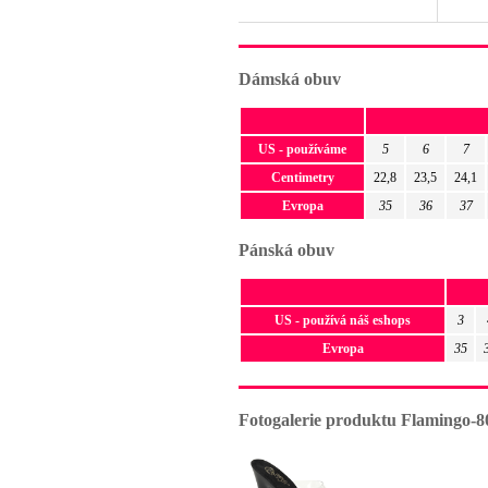
Dámská obuv
US - používáme
5
6
7
Centimetry
22,8
23,5
24,1
Evropa
35
36
37
Pánská obuv
US - používá náš eshops
3
Evropa
35
Fotogalerie produktu Flamingo-