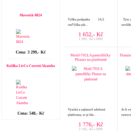
Top seller
Maverick-8824
Výška podpatku 14,5
Tyto 
cmVýška pla ..
ozvlášt
1 652,- Kč
1 999,- Kč s DPH
Cena: 3 299,- Kč
Motif-701LA pantoflíčky
Flami
Pleaser na platformě
Košilka LivCo Corsetti Akantha
Vysoká a zajímavě zdobená
Je-li v
Cena: 548,- Kč
platforma, to je hla ..
extrove
1 776,- Kč
2 149,- Kč s DPH