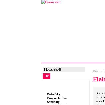
Úvodní strana
Ceny a možnosti 
Úvod
→
F
Flai
Dámská obuv, prádlo
Klasické
Balerínky
nikdy n
Boty na klínku
obuv, k
Sandálky