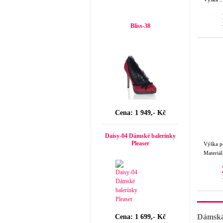
Top seller
Bliss-38
Cena: 1 949,- Kč
Daisy-04 Dámské balerínky
Pleaser
Výška 
Materiá
Dámská
Cena: 1 699,- Kč