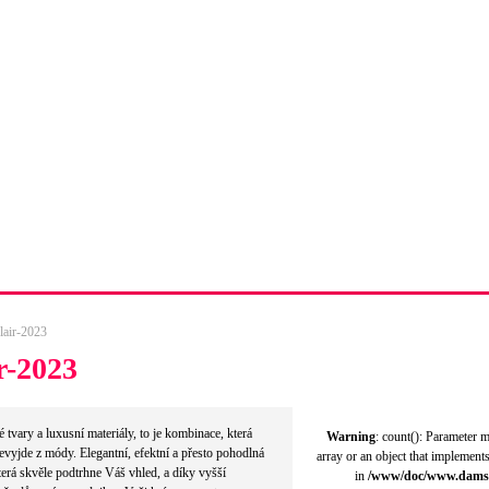
dopravy
Tabulka velikostí obuvi
Kompletní kontakty
lair-2023
r-2023
 tvary a luxusní materiály, to je kombinace, která
Warning
: count(): Parameter 
evyjde z módy. Elegantní, efektní a přesto pohodlná
array or an object that implement
terá skvěle podtrhne Váš vhled, a díky vyšší
in
/www/doc/www.dams