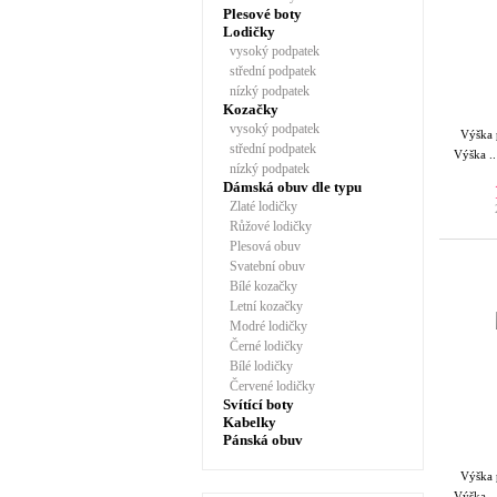
Plesové boty
Lodičky
vysoký podpatek
střední podpatek
nízký podpatek
Kozačky
vysoký podpatek
Výška
střední podpatek
Výška ..
nízký podpatek
Dámská obuv dle typu
Zlaté lodičky
Růžové lodičky
Plesová obuv
Svatební obuv
Bílé kozačky
Letní kozačky
Modré lodičky
Černé lodičky
Bílé lodičky
Červené lodičky
Svítící boty
Kabelky
Pánská obuv
Výška
Výška ..