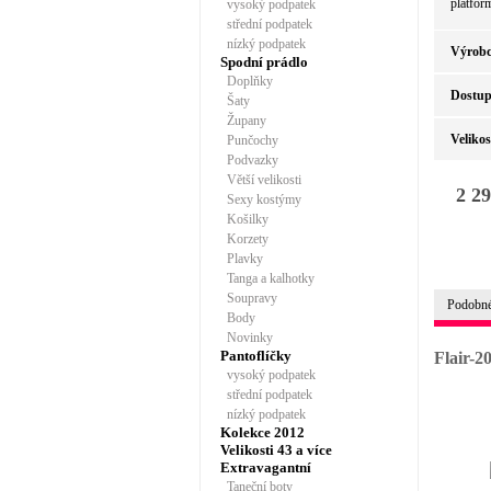
platfor
vysoký podpatek
střední podpatek
nízký podpatek
Výrobc
Spodní prádlo
Doplňky
Dostup
Šaty
Župany
Velikos
Punčochy
Podvazky
Větší velikosti
2 29
Sexy kostýmy
Košilky
Korzety
Plavky
Tanga a kalhotky
Soupravy
Podobné
Body
Novinky
Pantoflíčky
Flair-2
vysoký podpatek
střední podpatek
nízký podpatek
Kolekce 2012
Velikosti 43 a více
Extravagantní
Taneční boty