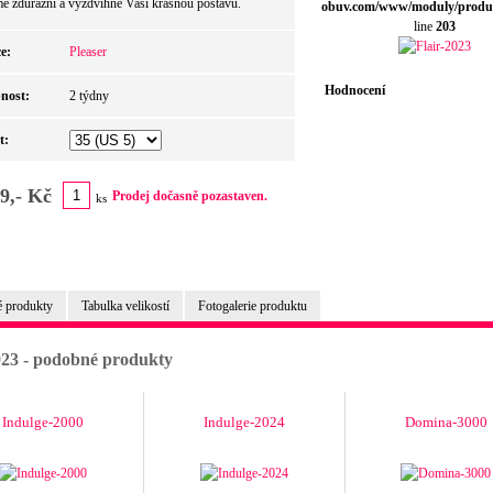
mě zdůrazní a vyzdvihne Vaši krásnou postavu.
obuv.com/www/moduly/produ
line
203
e:
Pleaser
Hodnocení
nost:
2 týdny
t:
9,- Kč
Prodej dočasně pozastaven.
ks
 produkty
Tabulka velikostí
Fotogalerie produktu
023 - podobné produkty
Indulge-2000
Indulge-2024
Domina-3000