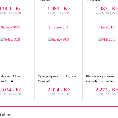
1 900,- Kč
1 983,- Kč
1 983,- Kč
2 299,- Kč s DPH
2 399,- Kč s DPH
2 399,- Kč s DPH
Seduce-3028
Indulge-3063
Flair-2010
podpatku 13 cm
Výška podpatku 11,5 cm
Klasické tvary a luxusní
l svršku � ..
Výška pla ..
materiály, to je kombi ..
2 024,- Kč
2 024,- Kč
2 272,- Kč
2 449,- Kč s DPH
2 449,- Kč s DPH
2 749,- Kč s DPH
 obuv