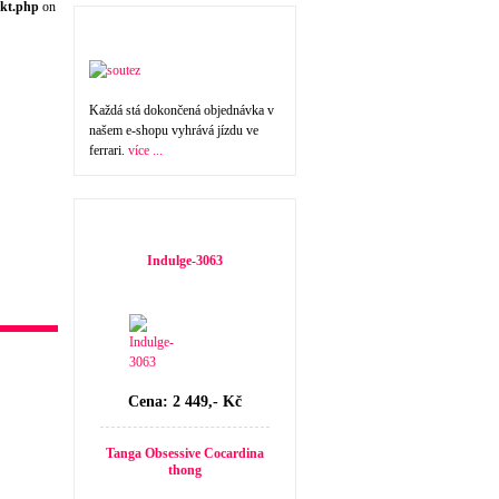
kt.php
on
Nakupte a vyhrajte !
Každá stá dokončená objednávka v
našem e-shopu vyhrává jízdu ve
ferrari.
více ...
Doporučujeme
Indulge-3063
Cena: 2 449,- Kč
Tanga Obsessive Cocardina
thong