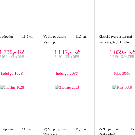
 podpatku 11,5 cm
Výška podpatku 11,5 cm
Klasické tvary a luxusní
Výška pla ..
materiály, to je kombi ..
1 735,- Kč
1 817,- Kč
1 859,- Kč
2 099,- Kč s DPH
2 199,- Kč s DPH
2 249,- Kč s DPH
Indulge-1028
Indulge-2033
Kiss-3000
 podpatku 11,5 cm
Výška podpatku 11,5 cm
Výška podpatku 15
Výška pla ..
Výška platf ..