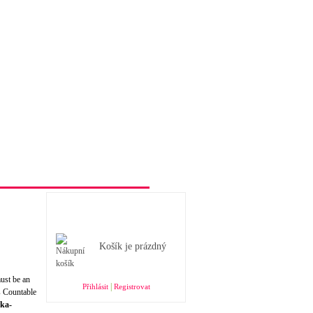
Obchodní podmínky e-shopu
Nákupní košík
Košík je prázdný
must be an
|
Přihlásit
Registrovat
s Countable
ka-