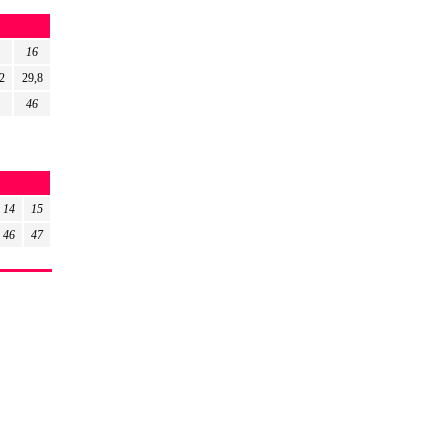
16
2
29,8
46
14
15
46
47