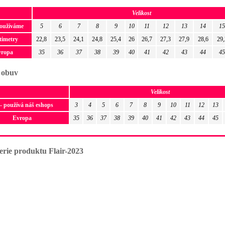
Velikost
používáme
5
6
7
8
9
10
11
12
13
14
15
timetry
22,8
23,5
24,1
24,8
25,4
26
26,7
27,3
27,9
28,6
29,
vropa
35
36
37
38
39
40
41
42
43
44
45
 obuv
Velikost
- používá náš eshops
3
4
5
6
7
8
9
10
11
12
13
Evropa
35
36
37
38
39
40
41
42
43
44
45
erie produktu Flair-2023