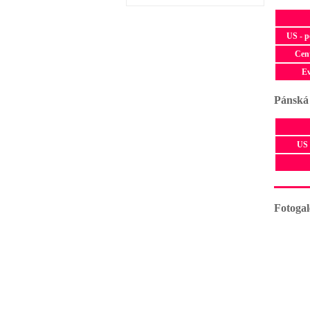
US - 
Cen
E
Pánská
US 
Fotogal