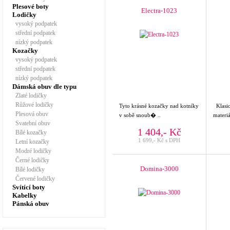
Plesové boty
Electra-1023
Lodičky
vysoký podpatek
střední podpatek
nízký podpatek
Kozačky
vysoký podpatek
střední podpatek
nízký podpatek
Dámská obuv dle typu
Zlaté lodičky
Růžové lodičky
Tyto krásné kozačky nad kotníky
Klasic
Plesová obuv
v sobě snoub� ..
materiá
Svatební obuv
1 404,- Kč
Bílé kozačky
1 699,- Kč s DPH
Letní kozačky
Modré lodičky
Černé lodičky
Domina-3000
Bílé lodičky
Červené lodičky
Svítící boty
Kabelky
Pánská obuv