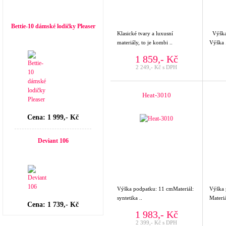
Top seller
Bettie-10 dámské lodičky Pleaser
Klasické tvary a luxusní
Výšk
materiály, to je kombi ..
Výška 
1 859,- Kč
2 249,- Kč s DPH
Heat-3010
Cena: 1 999,- Kč
Deviant 106
Výška podpatku: 11 cmMateriál:
Výška
syntetika ..
Materi
Cena: 1 739,- Kč
1 983,- Kč
2 399,- Kč s DPH