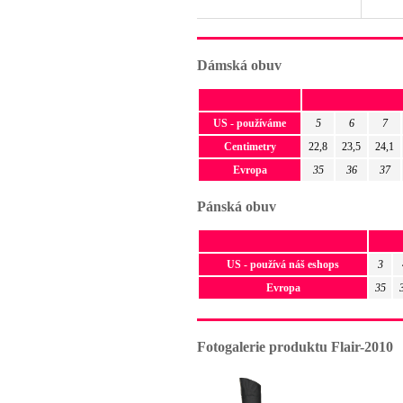
Dámská obuv
US - používáme
5
6
7
Centimetry
22,8
23,5
24,1
Evropa
35
36
37
Pánská obuv
US - používá náš eshops
3
Evropa
35
Fotogalerie produktu Flair-2010