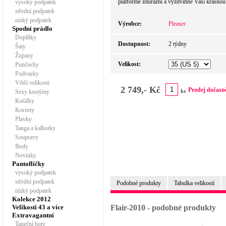
platformě zdůrazní a vyzdvihne Vaši krásnou
vysoký podpatek
střední podpatek
nízký podpatek
Výrobce:
Pleaser
Spodní prádlo
Doplňky
Dostupnost:
2 týdny
Šaty
Župany
Velikost:
Punčochy
Podvazky
Větší velikosti
2 749,- Kč
Prodej dočasn
ks
Sexy kostýmy
Košilky
Korzety
Plavky
Tanga a kalhotky
Soupravy
Body
Novinky
Pantoflíčky
vysoký podpatek
střední podpatek
Podobné produkty
Tabulka velikostí
nízký podpatek
Kolekce 2012
Velikosti 43 a více
Flair-2010 - podobné produkty
Extravagantní
Taneční boty