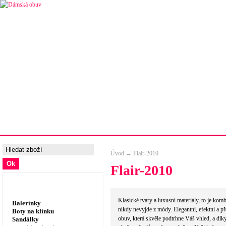
Úvodní strana
Ceny a možnosti dopravy
Tabulka velik
Úvod
→
Flair-2010
Flair-2010
Dámská obuv, prádlo
Klasické tvary a luxusní materiály, to je komb
Balerínky
nikdy nevyjde z módy. Elegantní, efektní a p
Boty na klínku
obuv, která skvěle podtrhne Váš vhled, a dík
Sandálky