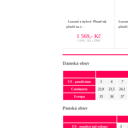
Luxusní a stylové. Přesně tak
Luxusní
působí na o ..
působí 
1 569,- Kč
1 899,- Kč s DPH
Dámská obuv
US - používáme
5
6
7
Centimetry
22,8
23,5
24,1
Evropa
35
36
37
Pánská obuv
US - používá náš eshops
3