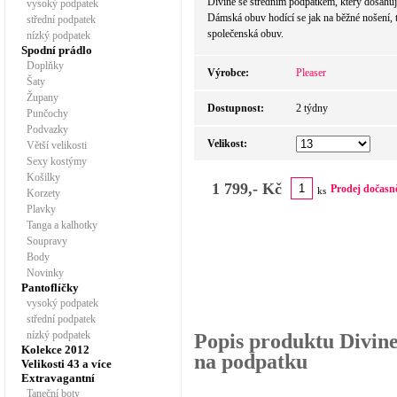
Divine se středním podpatkem, který dosahuj
vysoký podpatek
Dámská obuv hodící se jak na běžné nošení, 
střední podpatek
společenská obuv.
nízký podpatek
Spodní prádlo
Doplňky
Výrobce:
Pleaser
Šaty
Župany
Dostupnost:
2 týdny
Punčochy
Podvazky
Velikost:
Větší velikosti
Sexy kostýmy
Košilky
1 799,- Kč
Prodej dočasn
ks
Korzety
Plavky
Tanga a kalhotky
Soupravy
Body
Novinky
Pantoflíčky
vysoký podpatek
střední podpatek
nízký podpatek
Popis produktu Divin
Kolekce 2012
na podpatku
Velikosti 43 a více
Extravagantní
Taneční boty