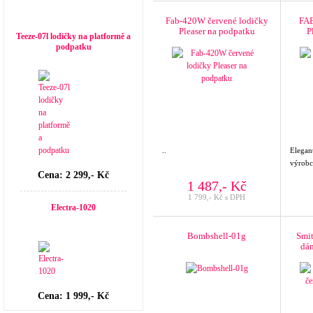
Top seller
Fab-420W červené lodičky
FAB
Pleaser na podpatku
P
Teeze-07l lodičky na platformě a
podpatku
..
Elegan
výrobc
Cena: 2 299,- Kč
1 487,- Kč
1 799,- Kč s DPH
Electra-1020
Bombshell-01g
Smit
dám
Cena: 1 999,- Kč