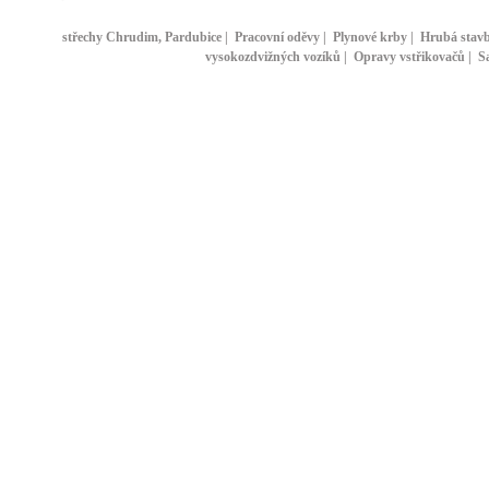
střechy Chrudim, Pardubice
|
Pracovní oděvy
|
Plynové krby
|
Hrubá stav
vysokozdvižných vozíků
|
Opravy vstřikovačů
|
S