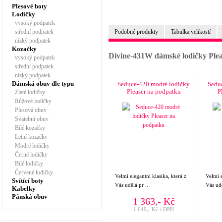
Plesové boty
Lodičky
vysoký podpatek
střední podpatek
Podobné produkty
Tabulka velikostí
nízký podpatek
Kozačky
Divine-431W dámské lodičky Ple
vysoký podpatek
střední podpatek
nízký podpatek
Dámská obuv dle typu
Seduce-420 modré lodičky
Sedu
Pleaser na podpatku
P
Zlaté lodičky
Růžové lodičky
Plesová obuv
Svatební obuv
Bílé kozačky
Letní kozačky
Modré lodičky
Černé lodičky
Bílé lodičky
Červené lodičky
Velmi elegantní klasika, která z
Velmi e
Svítící boty
Vás udělá pr ..
Vás udě
Kabelky
Pánská obuv
1 363,- Kč
1 649,- Kč s DPH