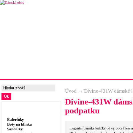
Úvodní strana
Ceny a možnosti dopravy
Tabulka velik
Úvod
→
Divine-431W dámské lo
Divine-431W dámsk
Dámská obuv, prádlo
podpatku
Balerínky
Boty na klínku
Elegantní¨dámské lodičky od výrobce Pleaser
Sandálky