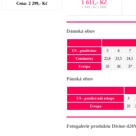
1 611,- Kč
Cena: 2 299,- Kč
1 949,- Kč s DPH
Dámská obuv
US - používáme
5
6
7
Centimetry
22,8
23,5
24,1
Evropa
35
36
37
Pánská obuv
US - používá náš eshops
3
Evropa
35
Fotogalerie produktu Divine-420