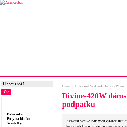
Úvodní strana
Ceny a možnosti dopravy
Tabulka velik
Úvod
→
Divine-420W dámské lodičky Pleaser 
Divine-420W dámsk
podpatku
Dámská obuv, prádlo
Balerínky
Boty na klínku
Elegantní dámské lodičky od výrobce luxusní
Sandálky
boty z řady Divine se středním podpatkem, k