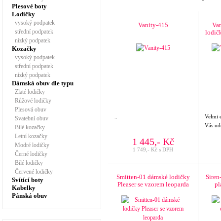
Plesové boty
Lodičky
vysoký podpatek
Vanity-415
Van
střední podpatek
lodič
nízký podpatek
Kozačky
vysoký podpatek
střední podpatek
nízký podpatek
Dámská obuv dle typu
Zlaté lodičky
Růžové lodičky
Plesová obuv
..
Velmi e
Svatební obuv
Vás udě
Bílé kozačky
Letní kozačky
1 445,- Kč
Modré lodičky
1 749,- Kč s DPH
Černé lodičky
Bílé lodičky
Červené lodičky
Smitten-01 dámské lodičky
Siren
Svítící boty
Pleaser se vzorem leoparda
pl
Kabelky
Pánská obuv