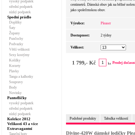
vysoký podpatek
centimetrů. Dámská obuv jak na běžné nošení, 
střední podpatek
jako společenskou obuv.
nízký podpatek
Spodní prádlo
Doplňky
Výrobce:
Pleaser
Šaty
Župany
Dostupnost:
2 týdny
Punčochy
Podvazky
Velikost:
Větší velikosti
Sexy kostýmy
Košilky
1 799,- Kč
Prodej dočasn
ks
Korzety
Plavky
Tanga a kalhotky
Soupravy
Body
Novinky
Pantoflíčky
vysoký podpatek
střední podpatek
nízký podpatek
Podobné produkty
Tabulka velikostí
Kolekce 2012
Velikosti 43 a více
Extravagantní
Divine-420W dámské lodičky Ple
Taneční boty