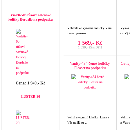
Top seller
Violette-05 růžové saténové
lodičky Bordello na podpatku
Vzhledově výrazné lodičky Vám
Výška
zaručí pozorn ..
cmVýšk
1 569,- Kč
1 899,- Kč s DPH
Vanity-434 černé lodičky
Cutie
Pleaser na podpatku
Cena: 1 949,- Kč
LUSTER-20
Velmi elegantní klasika, která z
Velmi e
Vás udělá pr ..
z Vás u