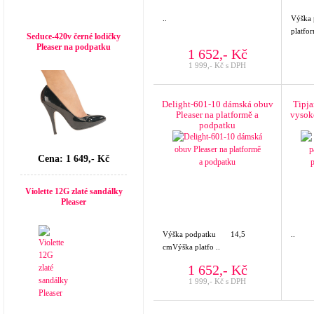
Top seller
..
Výška 
platfo
Seduce-420v černé lodičky
Pleaser na podpatku
1 652,- Kč
1 999,- Kč s DPH
Delight-601-10 dámská obuv
Tipja
Pleaser na platformě a
vysok
podpatku
Cena: 1 649,- Kč
Violette 12G zlaté sandálky
Pleaser
Výška podpatku 14,5
..
cmVýška platfo ..
1 652,- Kč
1 999,- Kč s DPH