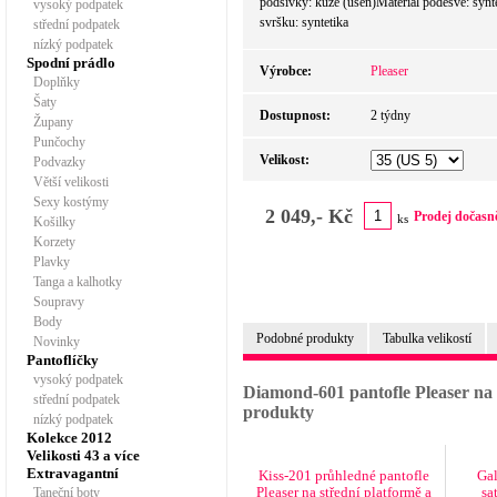
podšívky: kůže (useň)Materiál podešve: synt
vysoký podpatek
svršku: syntetika
střední podpatek
nízký podpatek
Spodní prádlo
Výrobce:
Pleaser
Doplňky
Šaty
Dostupnost:
2 týdny
Župany
Punčochy
Velikost:
Podvazky
Větší velikosti
Sexy kostýmy
2 049,- Kč
Prodej dočasn
ks
Košilky
Korzety
Plavky
Tanga a kalhotky
Soupravy
Body
Podobné produkty
Tabulka velikostí
Novinky
Pantoflíčky
vysoký podpatek
Diamond-601 pantofle Pleaser na 
střední podpatek
produkty
nízký podpatek
Kolekce 2012
Velikosti 43 a více
Extravagantní
Kiss-201 průhledné pantofle
Gal
Pleaser na střední platformě a
sa
Taneční boty