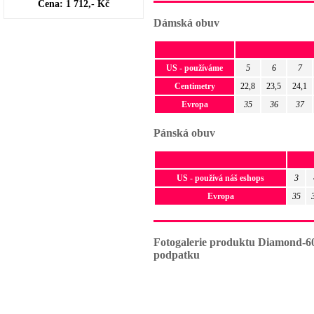
Cena: 1 712,- Kč
Dámská obuv
US - používáme
5
6
7
Centimetry
22,8
23,5
24,1
Evropa
35
36
37
Pánská obuv
US - používá náš eshops
3
Evropa
35
Fotogalerie produktu Diamond-601
podpatku