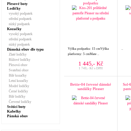
podpatku
Plesové boty
Lodičky
vysoký podpatek
střední podpatek
nízký podpatek
Kozačky
vysoký podpatek
střední podpatek
nízký podpatek
Výška podpatku: 15 cmVýška
..
Dámská obuv dle typu
platformy: 5 cmMate ..
Zlaté lodičky
Růžové lodičky
1 445,- Kč
Plesová obuv
1 749,- Kč s DPH
Svatební obuv
Bílé kozačky
Letní kozačky
Bettie-04 červené dámské
Sol-
Modré lodičky
sandálky Pleaser
pant
Černé lodičky
Bílé lodičky
Červené lodičky
Svítící boty
Kabelky
Pánská obuv