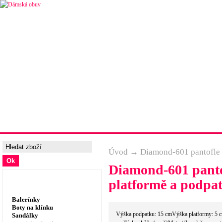
Úvodní strana
Ceny a možnosti dopravy
Tabulka velik
Úvod
→
Diamond-601 pantofle P
Diamond-601 pantof
Dámská obuv, prádlo
platformě a podpa
Balerínky
Boty na klínku
Výška podpatku: 15 cmVýška platformy: 5 
Sandálky