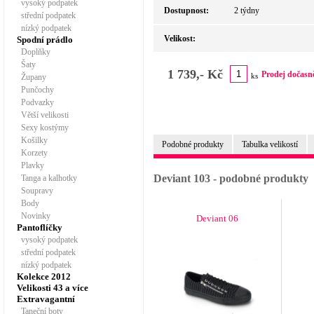
vysoký podpatek
Dostupnost:
2 týdny
střední podpatek
nízký podpatek
Velikost:
Spodní prádlo
Doplňky
Šaty
1 739,- Kč
Prodej dočasn
ks
Župany
Punčochy
Podvazky
Větší velikosti
Sexy kostýmy
Košilky
Podobné produkty
Tabulka velikostí
Korzety
Plavky
Deviant 103 - podobné produkty
Tanga a kalhotky
Soupravy
Body
Novinky
Deviant 06
Pantoflíčky
vysoký podpatek
střední podpatek
nízký podpatek
Kolekce 2012
Velikosti 43 a více
Extravagantní
Taneční boty