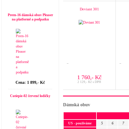
Top seller
Deviant 301
Preen-16 dámská obuv Pleaser
na platformě a podpatku
..
..
1 760,- Kč
2 129,- Kč s DPH
Cena: 1 899,- Kč
Cutiepie-02 červené lodičky
Dámská obuv
US - používáme
5
6
7