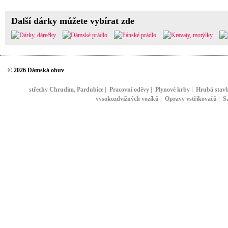
Další dárky můžete vybírat zde
© 2026 Dámská obuv
střechy Chrudim, Pardubice
|
Pracovní oděvy
|
Plynové krby
|
Hrubá stav
vysokozdvižných vozíků
|
Opravy vstřikovačů
|
S