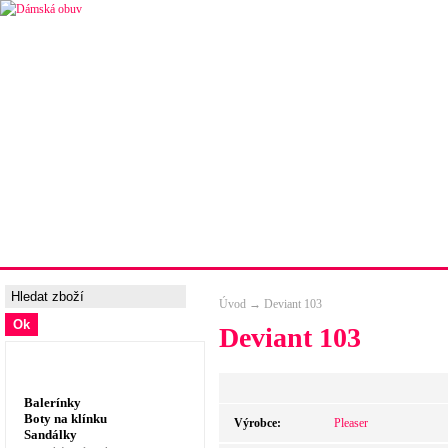
Úvodní strana
Ceny a možnosti dopravy
Tabulka velik
Úvod
→
Deviant 103
Deviant 103
Dámská obuv, prádlo
Balerínky
Boty na klínku
Výrobce:
Pleaser
Sandálky