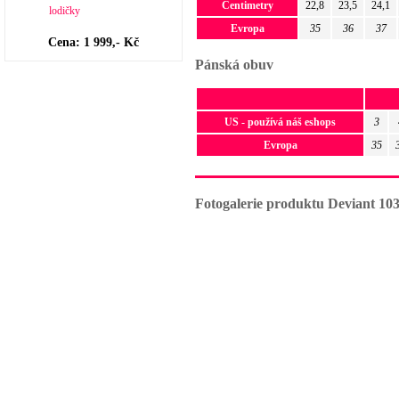
Centimetry
22,8
23,5
24,1
Evropa
35
36
37
Cena: 1 999,- Kč
Pánská obuv
US - používá náš eshops
3
Evropa
35
Fotogalerie produktu Deviant 10