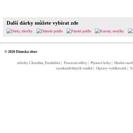
Další dárky můžete vybírat zde
© 2026 Dámská obuv
střechy Chrudim, Pardubice
|
Pracovní oděvy
|
Plynové krby
|
Hrubá stav
vysokozdvižných vozíků
|
Opravy vstřikovačů
|
S