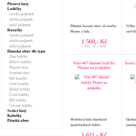
Plesové boty
Lodičky
vysoký podpatek
střední podpatek
nízký podpatek
Dámská luxusní obuv od značky
Výška
Kozačky
Pleaser z řady ..
cmVýšk
vysoký podpatek
1 569,- Kč
střední podpatek
nízký podpatek
1 899,- Kč s DPH
Dámská obuv dle typu
Zlaté lodičky
Růžové lodičky
Flair-487 dámské lodičky
Teeze-
Plesová obuv
Pleaser na podpatku
Svatební obuv
Bílé kozačky
Letní kozačky
Modré lodičky
Černé lodičky
Bílé lodičky
Červené lodičky
Svítící boty
Kabelky
Modelová řada dámských
Ojedině
Pánská obuv
společenských lodiče ..
zamiluj
1 611,- Kč