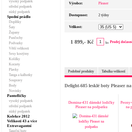
vysoký podpatek
Výrobce:
Pleaser
střední podpatek
nízký podpatek
Dostupnost:
2 týdny
Spodní prádlo
Doplňky
Velikost:
Šaty
Župany
Punčochy
1 899,- Kč
Prodej dočasn
ks
Podvazky
Větší velikosti
Sexy kostýmy
Košilky
Korzety
Plavky
Podobné produkty
Tabulka velikostí
Tanga a kalhotky
Soupravy
Delight-685 lesklé boty Pleaser 
Body
Novinky
Pantoflíčky
vysoký podpatek
Domina-431 dámské lodičky
Peony-
střední podpatek
Pleaser na podpatku
na 
nízký podpatek
Kolekce 2012
Velikosti 43 a více
Extravagantní
Taneční boty