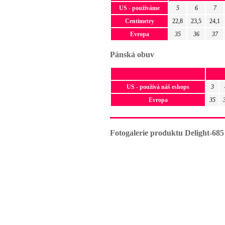
US - používáme
5
6
7
Centimetry
22,8
23,5
24,1
Evropa
35
36
37
Pánská obuv
US - používá náš eshops
3
Evropa
35
Fotogalerie produktu Delight-685