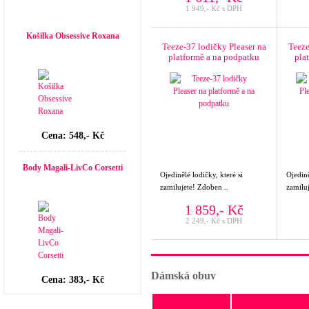
1 949,- Kč s DPH
Top seller
Košilka Obsessive Roxana
Teeze-37 lodičky Pleaser na
Teeze
platformě a na podpatku
pla
Cena: 548,- Kč
Body Magali-LivCo Corsetti
Ojedinělé lodičky, které si
Ojedině
zamilujete! Zdoben ..
zamiluj
1 859,- Kč
2 249,- Kč s DPH
Dámská obuv
Cena: 383,- Kč