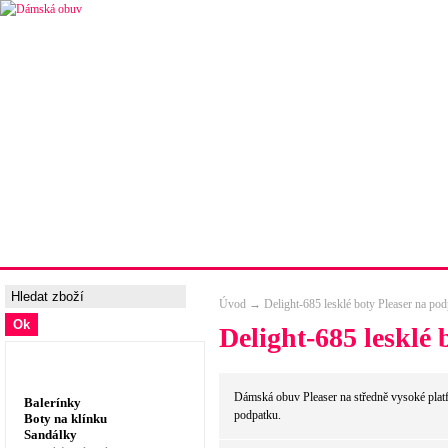
Úvodní strana
Ceny a možnosti dopravy
Tabulka velik
Úvod
→
Delight-685 lesklé boty Pleaser na po
Delight-685 lesklé
Dámská obuv, prádlo
Dámská obuv Pleaser na středně vysoké plat
Balerínky
podpatku.
Boty na klínku
Sandálky