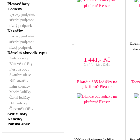
Plesové boty
Lodičky
vysoký podpatek
střední podpatek
nízký podpatek
Kozačky
vysoký podpatek
střední podpatek
..
Elegant
nízký podpatek
dodávaj
Dámská obuv dle typu
Zlaté lodičky
1 441,- Kč
Růžové lodičky
1 744,- Kč s DPH
Plesová obuv
Svatební obuv
Bílé kozačky
Blondie 685 lodičky na
Teez
Letní kozačky
platformě Pleaser
Modré lodičky
Černé lodičky
Bílé lodičky
Červené lodičky
Svítící boty
Kabelky
Pánská obuv
Vzhledově výrazné lodičky
Vzhled