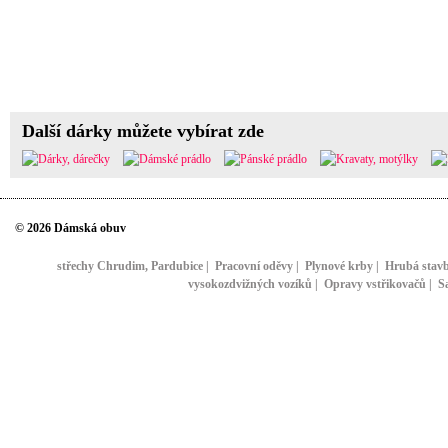
Další dárky můžete vybírat zde
© 2026 Dámská obuv
střechy Chrudim, Pardubice
|
Pracovní oděvy
|
Plynové krby
|
Hrubá stav
vysokozdvižných vozíků
|
Opravy vstřikovačů
|
S