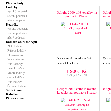
Plesové boty
Lodičky
vysoký podpatek
Delight-2000 bílé kozačky na
Delig
střední podpatek
podpatku Pleaser
kozač
nízký podpatek
Kozačky
vysoký podpatek
střední podpatek
nízký podpatek
Dámská obuv dle typu
Zlaté lodičky
Růžové lodičky
Plesová obuv
Nic nedokáže podtrhnout Vaši
Tyto k
Svatební obuv
image tak, jako ty ..
v sobě
Bílé kozačky
Letní kozačky
1 900,- Kč
Modré lodičky
2 299,- Kč s DPH
Černé lodičky
Bílé lodičky
Červené lodičky
Delight-2018 černé lakované
Deligh
Svítící boty
kozačky na podpatku Pleaser
n
Kabelky
Pánská obuv