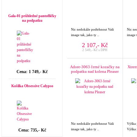
Top seller
Gala-01 průhledné pantoflíčky
na podpatku
Nic nedokáže podtrhnout Vaši
Nic ne
image tak, jako ty ..
image t
2 107,- Kč
2 549,- Kč s DPH
Adore-3063 černé kozačky na
Xtrem
podpatku nad kolena Pleaser
Cena: 1 749,- Kč
Košilka Obsessive Calypso
Nic nedokáže podtrhnout Vaši
Výška
image tak, jako ty ..
Výška 
Cena: 735,- Kč