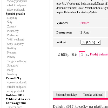
vysoký podpatek
pravým. Vysoko nad kolena sahající luxusní
střední podpatek
dokonale zdůrazní krásu Vašich nohou a Vy 
nízký podpatek
nepřehlédnutelná, kamkoliv přijdete.
Spodní prádlo
Doplňky
Šaty
Výrobce:
Pleaser
Župany
Punčochy
Dostupnost:
2 týdny
Podvazky
Větší velikosti
Velikost:
Sexy kostýmy
Košilky
Korzety
2 699,- Kč
Prodej dočasn
ks
Plavky
Tanga a kalhotky
Soupravy
Body
Novinky
Pantoflíčky
vysoký podpatek
střední podpatek
nízký podpatek
Podobné produkty
Tabulka velikostí
Kolekce 2012
Velikosti 43 a více
Extravagantní
Delight-3017 kozačky na platfor
Taneční boty