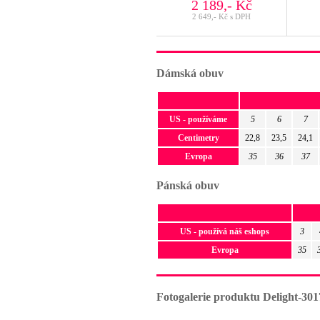
2 189,- Kč
2 649,- Kč s DPH
Dámská obuv
US - používáme
5
6
7
Centimetry
22,8
23,5
24,1
Evropa
35
36
37
Pánská obuv
US - používá náš eshops
3
Evropa
35
Fotogalerie produktu Delight-301