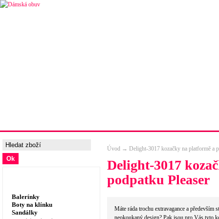
Úvodní strana
Ceny a možnosti dopravy
Tabulka velik
Úvod
→
Delight-3017 kozačky na platformě a 
Delight-3017 kozač
podpatku Pleaser
Dámská obuv, prádlo
Balerínky
Boty na klínku
Máte ráda trochu extravagance a především s
Sandálky
neokoukaný design? Pak jsou pro Vás tyto k