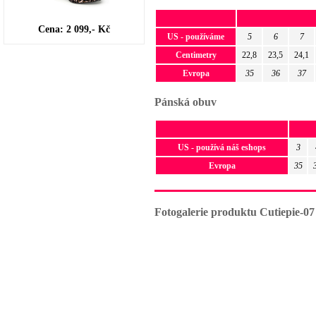
Cena: 2 099,- Kč
US - používáme
5
6
7
Centimetry
22,8
23,5
24,1
Evropa
35
36
37
Pánská obuv
US - používá náš eshops
3
Evropa
35
Fotogalerie produktu Cutiepie-07