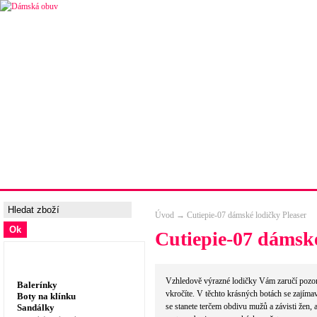
Úvodní strana
Ceny a možnosti dopravy
Tabulka velik
Úvod
→
Cutiepie-07 dámské lodičky Pleaser
Cutiepie-07 dámské
Dámská obuv, prádlo
Vzhledově výrazné lodičky Vám zaručí pozo
Balerínky
vkročíte. V těchto krásných botách se zají
Boty na klínku
se stanete terčem obdivu mužů a závisti žen, a
Sandálky