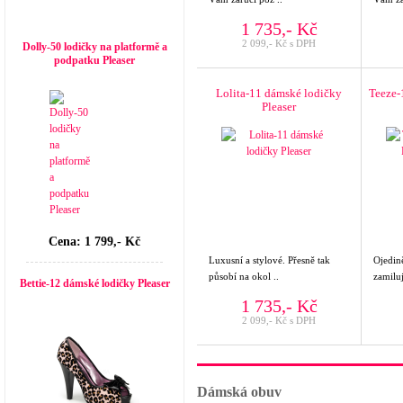
Top seller
1 735,- Kč
2 099,- Kč s DPH
Dolly-50 lodičky na platformě a
podpatku Pleaser
Lolita-11 dámské lodičky
Teeze-
Pleaser
Cena: 1 799,- Kč
Luxusní a stylové. Přesně tak
Ojedině
působí na okol ..
zamiluj
Bettie-12 dámské lodičky Pleaser
1 735,- Kč
2 099,- Kč s DPH
Dámská obuv