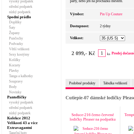
party, nebo jen na procházku městem.
vysoký podpatek
střední podpatek
nízký podpatek
Výrobce:
Pin Up Couture
Spodní prádlo
Doplňky
Dostupnost:
2 týdny
Šaty
Župany
Velikost:
Punčochy
Podvazky
Větší velikosti
2 099,- Kč
Prodej dočasn
ks
Sexy kostýmy
Košilky
Korzety
Plavky
Tanga a kalhotky
Soupravy
Podobné produkty
Tabulka velikostí
Body
Novinky
Pantoflíčky
Cutiepie-07 dámské lodičky Plea
vysoký podpatek
střední podpatek
nízký podpatek
Seduce-216 černo červené
Tempt
Kolekce 2012
lodičky Pleaser na podpatku
Velikosti 43 a více
Extravagantní
Taneční boty