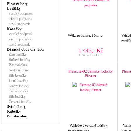
Plesové boty
Lodičky
vysoký podpatek
střední podpatek
nízký podpatek
Kozačky
vysoký podpatek
Výška podpatku: 13cm ..
Vzhled
střední podpatek
zaručí 
nízký podpatek
Dámská obuv dle typu
1 445,- Kč
Zlaté lodičky
1 749,- Kč s DPH
Růžové lodičky
Plesová obuv
Svatební obuv
Pleasure-02 dámské lodičky
Pleas
Bílé kozačky
Pleaser
Letní kozačky
Modré lodičky
Černé lodičky
Bílé lodičky
Červené lodičky
Svítící boty
Kabelky
Pánská obuv
Vzhledově výrazné lodičky
Vzhled
Vám zaručí poz ..
Vám za