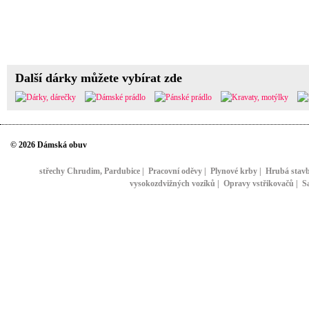
Další dárky můžete vybírat zde
© 2026 Dámská obuv
střechy Chrudim, Pardubice
|
Pracovní oděvy
|
Plynové krby
|
Hrubá stav
vysokozdvižných vozíků
|
Opravy vstřikovačů
|
S