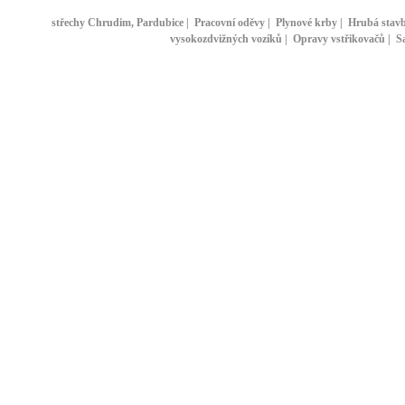
střechy Chrudim, Pardubice
|
Pracovní oděvy
|
Plynové krby
|
Hrubá stav
vysokozdvižných vozíků
|
Opravy vstřikovačů
|
S