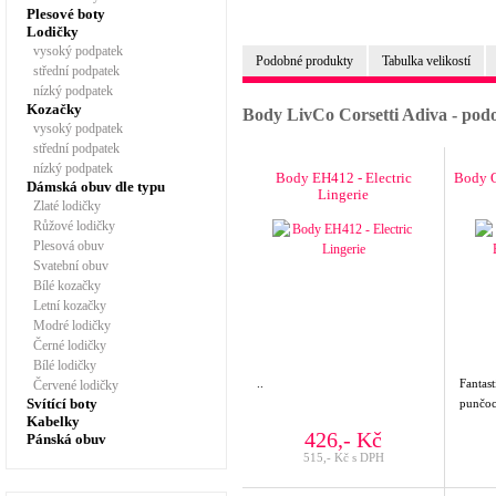
Plesové boty
Lodičky
vysoký podpatek
Podobné produkty
Tabulka velikostí
střední podpatek
nízký podpatek
Kozačky
Body LivCo Corsetti Adiva - pod
vysoký podpatek
střední podpatek
nízký podpatek
Body EH412 - Electric
Body O
Dámská obuv dle typu
Lingerie
Zlaté lodičky
Růžové lodičky
Plesová obuv
Svatební obuv
Bílé kozačky
Letní kozačky
Modré lodičky
Černé lodičky
Bílé lodičky
..
Fantas
Červené lodičky
Svítící boty
punčoc
Kabelky
426,- Kč
Pánská obuv
515,- Kč s DPH