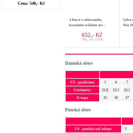
Cena: 548,- Kč
Libuj si v rafinovaném,
Lehce 
kouzelném svůdném mo ..
Noir D
652,- Kč
789,- Kč s DPH
Dámská obuv
US - používáme
5
6
7
Centimetry
22,8
23,5
24,1
Evropa
35
36
37
Pánská obuv
US - používá náš eshops
3