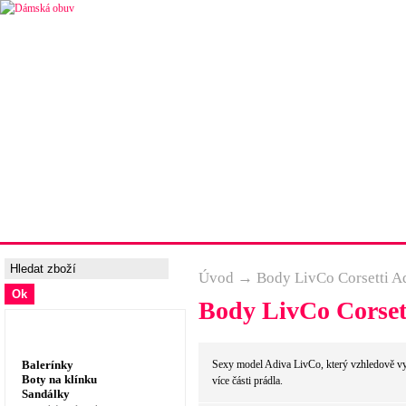
Úvodní strana
Ceny a možnosti dopravy
Tabulka velik
Úvod
→
Body LivCo Corsetti A
Body LivCo Corset
Dámská obuv, prádlo
Balerínky
Sexy model Adiva LivCo, který vzhledově vyp
Boty na klínku
více části prádla.
Sandálky