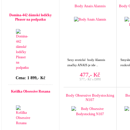
Top seller
Body Anais Alannis
Body O
Domina-442 dámské lodičky
Pleaser na podpatku
Sexy erotické body Alannis
Smysln
značky ANAIS je ide ..
rozkro
477,- Kč
Cena: 1 899,- Kč
577,- Kč s DPH
Košilka Obsessive Roxana
Body Obsessive Bodystocking
Bo
N107