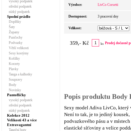
vysoký podpatek
Výrobce:
LivCo Corsetti
střední podpatek
nízký podpatek
Spodní prádlo
Dostupnost:
3 pracovní dny
Doplňky
Šaty
Velikost:
Župany
Punčochy
359,- Kč
Podvazky
Prodej dočasně p
ks
Větší velikosti
Sexy kostýmy
Košilky
Korzety
Plavky
Tanga a kalhotky
Soupravy
Body
Novinky
Pantoflíčky
Popis produktu Body 
vysoký podpatek
střední podpatek
Sexy model Adiva LivCo, který v
nízký podpatek
Není to tak, je to jediný kousek
Kolekce 2012
Velikosti 43 a více
podvazkového pásu a v místech 
Extravagantní
elastické síťoviny a velice pod
Taneční boty