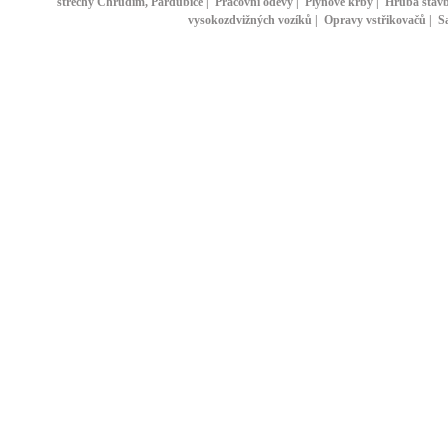
střechy Chrudim, Pardubice
|
Pracovní oděvy
|
Plynové krby
|
Hrubá stav
vysokozdvižných vozíků
|
Opravy vstřikovačů
|
S