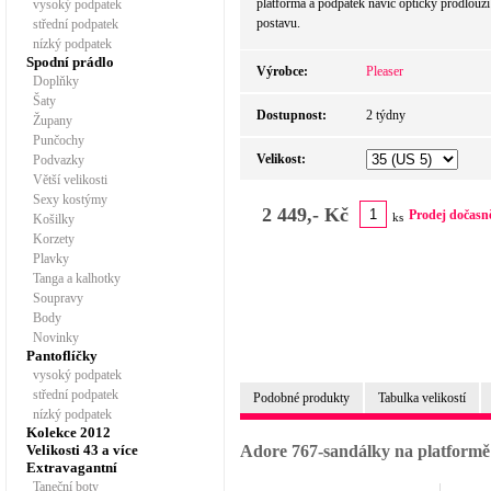
platforma a podpatek navíc opticky prodlouží 
vysoký podpatek
postavu.
střední podpatek
nízký podpatek
Spodní prádlo
Výrobce:
Pleaser
Doplňky
Šaty
Dostupnost:
2 týdny
Župany
Punčochy
Velikost:
Podvazky
Větší velikosti
Sexy kostýmy
2 449,- Kč
Prodej dočasn
ks
Košilky
Korzety
Plavky
Tanga a kalhotky
Soupravy
Body
Novinky
Pantoflíčky
vysoký podpatek
střední podpatek
Podobné produkty
Tabulka velikostí
nízký podpatek
Kolekce 2012
Velikosti 43 a více
Adore 767-sandálky na platformě
Extravagantní
Taneční boty