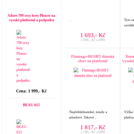
Top seller
Adore-709 sexy boty Pleaser na
vysoké platformě a podpatku
..
Tyto z
ozvlášt
1 693,- Kč
2 049,- Kč s DPH
Flamingo-801HF2 dámská
Xtrem
obuv na platformě
vysoké
Cena: 1 999,- Kč
BEAU-615
Nepřehlédnutelné, trendy a
Výška
působivé. Takové ..
platfor
1 817,- Kč
2 199,- Kč s DPH