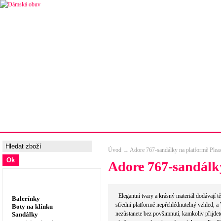
Úvodní strana
Ceny a možnosti dopravy
Tabulka velik
Úvod
→
Adore 767-sandálky na platformě Plea
Adore 767-sandálky
Dámská obuv, prádlo
Elegantní tvary a krásný materiál dodávají 
Balerínky
střední platformě nepřehlédnutelný vzhled, a
Boty na klínku
nezůstanete bez povšimnutí, kamkoliv přijdet
Sandálky