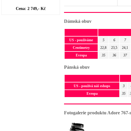
Cena: 2 749,- Kč
Dámská obuv
US - používáme
5
6
7
Centimetry
22,8
23,5
24,1
Evropa
35
36
37
Pánská obuv
US - používá náš eshops
3
Evropa
35
Fotogalerie produktu Adore 767-s