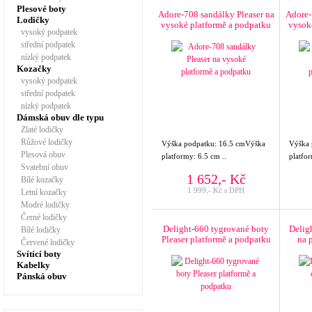
Plesové boty
Adore-708 sandálky Pleaser na
Adore-
Lodičky
vysoké platformě a podpatku
vysok
vysoký podpatek
střední podpatek
nízký podpatek
Kozačky
vysoký podpatek
střední podpatek
nízký podpatek
Dámská obuv dle typu
Zlaté lodičky
Růžové lodičky
Výška podpatku: 16.5 cmVýška
Výška 
Plesová obuv
platformy: 6.5 cm ..
platfor
Svatební obuv
1 652,- Kč
Bílé kozačky
1 999,- Kč s DPH
Letní kozačky
Modré lodičky
Černé lodičky
Delight-660 tygrované boty
Delig
Bílé lodičky
Pleaser platformě a podpatku
na 
Červené lodičky
Svítící boty
Kabelky
Pánská obuv