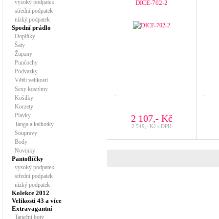
vysoký podpatek
DICE-702-2
střední podpatek
nízký podpatek
Spodní prádlo
Doplňky
Šaty
Župany
Punčochy
Podvazky
Větší velikosti
Sexy kostýmy
..
..
Košilky
Korzety
Plavky
2 107,- Kč
Tanga a kalhotky
2 549,- Kč s DPH
Soupravy
Body
Novinky
Pantoflíčky
vysoký podpatek
střední podpatek
nízký podpatek
Kolekce 2012
Velikosti 43 a více
Extravagantní
Taneční boty