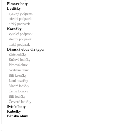
Plesové boty
Lodičky
vysoký podpatek
střední podpatek
nízký podpatek
Kozačky
vysoký podpatek
střední podpatek
nízký podpatek
Dámská obuv dle typu
Zlaté lodičky
Růžové lodičky
Plesová obuv
Svatební obuv
Bílé kozačky
Letní kozačky
Modré lodičky
Černé lodičky
Bílé lodičky
Červené lodičky
Svítící boty
Kabelky
Pánská obuv