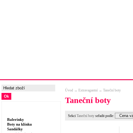
Úvodní strana
Ceny a možnosti dopravy
Tabulka velik
Úvod
→
Extravagantní
→
Taneční boty
Taneční boty
Dámská obuv, prádlo
Sekci
Taneční boty
seřadit podle:
Balerínky
Boty na klínku
Sandálky