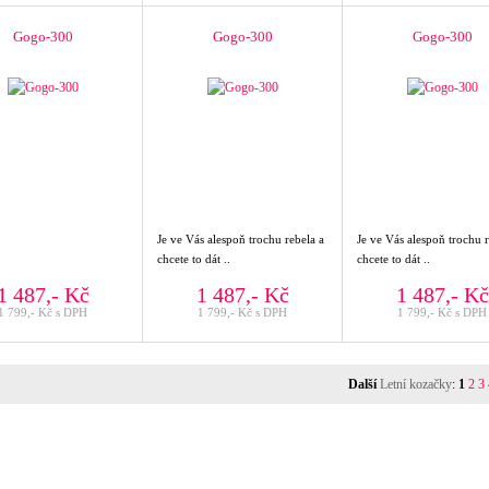
Gogo-300
Gogo-300
Gogo-300
Je ve Vás alespoň trochu rebela a
Je ve Vás alespoň trochu r
chcete to dát ..
chcete to dát ..
1 487,- Kč
1 487,- Kč
1 487,- Kč
1 799,- Kč s DPH
1 799,- Kč s DPH
1 799,- Kč s DPH
Další
Letní kozačky
:
1
2
3