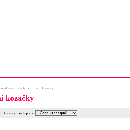
dopravy
Tabulka velikostí obuvi
Kompletní kontakty
ámská obuv dle typu
→
Letní kozačky
í kozačky
tní kozačky
seřadit podle: