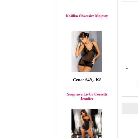
Top seller
Košilka Obsessive Majesty
..
Cena: 649,- Kč
Souprava LivCo Corsetti
Jennifer