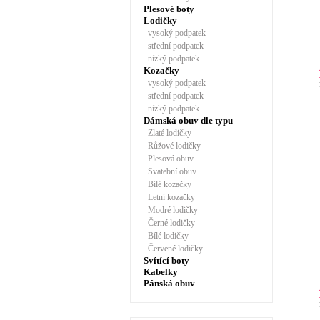
Plesové boty
Lodičky
vysoký podpatek
..
střední podpatek
nízký podpatek
Kozačky
vysoký podpatek
střední podpatek
nízký podpatek
Dámská obuv dle typu
Zlaté lodičky
Růžové lodičky
Plesová obuv
Svatební obuv
Bílé kozačky
Letní kozačky
Modré lodičky
Černé lodičky
Bílé lodičky
Červené lodičky
..
Svítící boty
Kabelky
Pánská obuv