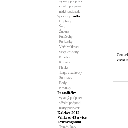
vysoký podpatek
střední podpatek
nízký podpatek
Spodní prádlo
Doplňky
Šaty
Župany
Punčochy
Podvazky
Větší velikosti
Sexy kostýmy
Tyto kr
Košilky
v sobě 
Korzety
Plavky
Tanga a kalhotky
Soupravy
Body
Novinky
Pantoflíčky
vysoký podpatek
střední podpatek
nízký podpatek
Kolekce 2012
Velikosti 43 a více
Extravagantní
Taneční boty