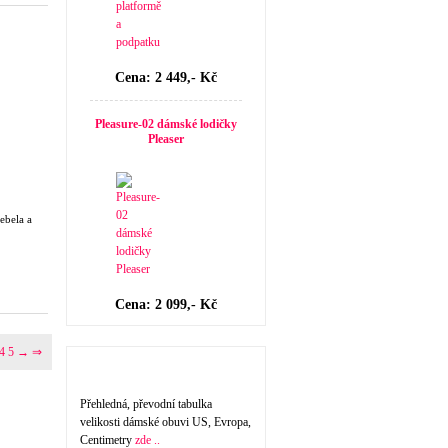
Cena: 2 449,- Kč
Pleasure-02 dámské lodičky
Pleaser
ebela a
Cena: 2 099,- Kč
4
5
→
⇒
Velikost dámské obuvi
Přehledná, převodní tabulka
velikosti dámské obuvi US, Evropa,
Centimetry
zde ..