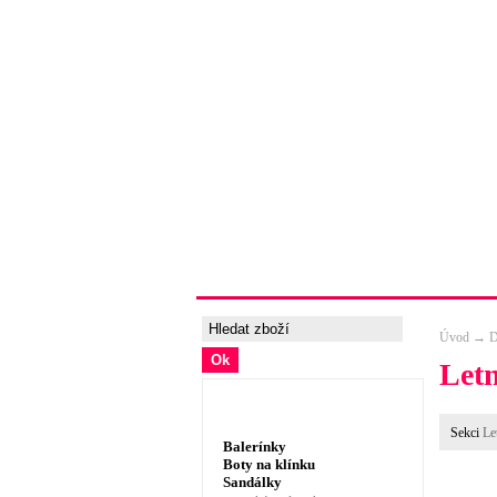
Úvodní strana
Ceny a možnosti 
Úvod
→
D
Letn
Dámská obuv, prádlo
Sekci
Le
Balerínky
Boty na klínku
Sandálky